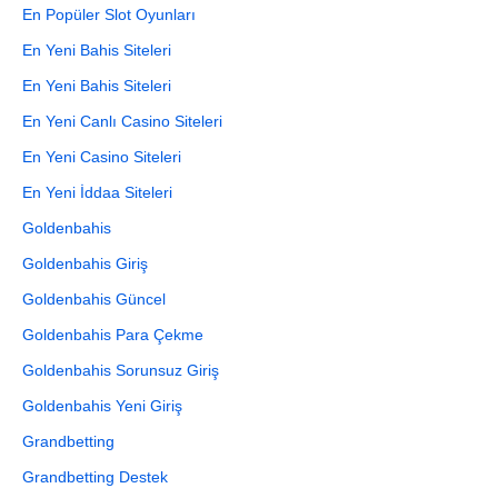
En Popüler Slot Oyunları
En Yeni Bahis Siteleri
En Yeni Bahis Siteleri
En Yeni Canlı Casino Siteleri
En Yeni Casino Siteleri
En Yeni İddaa Siteleri
Goldenbahis
Goldenbahis Giriş
Goldenbahis Güncel
Goldenbahis Para Çekme
Goldenbahis Sorunsuz Giriş
Goldenbahis Yeni Giriş
Grandbetting
Grandbetting Destek