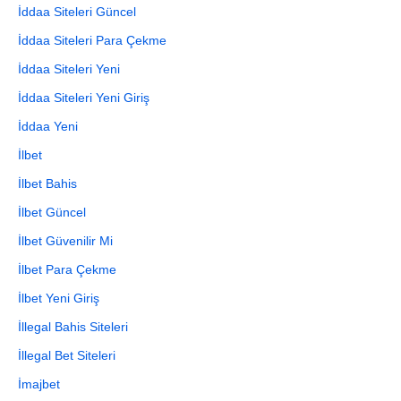
İddaa Siteleri Güncel
İddaa Siteleri Para Çekme
İddaa Siteleri Yeni
İddaa Siteleri Yeni Giriş
İddaa Yeni
İlbet
İlbet Bahis
İlbet Güncel
İlbet Güvenilir Mi
İlbet Para Çekme
İlbet Yeni Giriş
İllegal Bahis Siteleri
İllegal Bet Siteleri
İmajbet