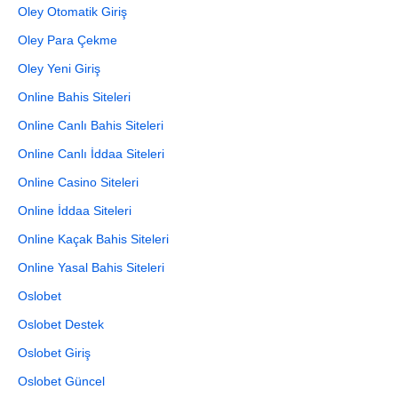
Oley Otomatik Giriş
Oley Para Çekme
Oley Yeni Giriş
Online Bahis Siteleri
Online Canlı Bahis Siteleri
Online Canlı İddaa Siteleri
Online Casino Siteleri
Online İddaa Siteleri
Online Kaçak Bahis Siteleri
Online Yasal Bahis Siteleri
Oslobet
Oslobet Destek
Oslobet Giriş
Oslobet Güncel