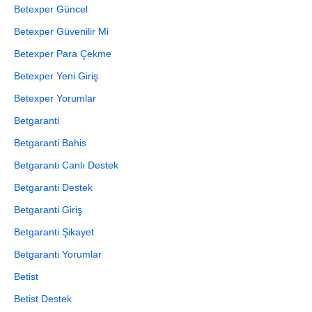
Betexper Güncel
Betexper Güvenilir Mi
Betexper Para Çekme
Betexper Yeni Giriş
Betexper Yorumlar
Betgaranti
Betgaranti Bahis
Betgaranti Canlı Destek
Betgaranti Destek
Betgaranti Giriş
Betgaranti Şikayet
Betgaranti Yorumlar
Betist
Betist Destek