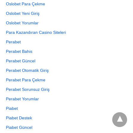
Oslobet Para Çekme
Oslobet Yeni Giriş
Oslobet Yorumlar
Para Kazandıran Casino Siteleri
Perabet
Perabet Bahis
Perabet Güncel
Perabet Otomatik Giriş
Perabet Para Çekme
Perabet Sorunsuz Giriş
Perabet Yorumlar
Piabet
Piabet Destek
Piabet Güncel