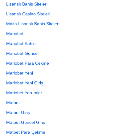
Lisanslı Bahis Siteleri
Lisanslı Casino Siteleri
Malta Lisanslı Bahis Siteleri
Mariobet
Mariobet Bahis
Mariobet Güncel
Mariobet Para Çekme
Mariobet Yeni
Mariobet Yeni Giriş
Mariobet Yorumlar
Matbet
Matbet Giriş
Matbet Güncel Giriş
Matbet Para Çekme