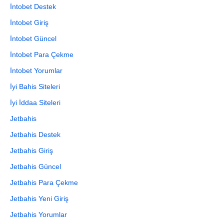
İntobet Destek
İntobet Giriş
İntobet Güncel
İntobet Para Çekme
İntobet Yorumlar
İyi Bahis Siteleri
İyi İddaa Siteleri
Jetbahis
Jetbahis Destek
Jetbahis Giriş
Jetbahis Güncel
Jetbahis Para Çekme
Jetbahis Yeni Giriş
Jetbahis Yorumlar