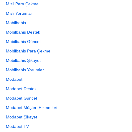
Misli Para Çekme
Misli Yorumlar
Mobilbahis
Mobilbahis Destek
Mobilbahis Güncel
Mobilbahis Para Çekme
Mobilbahis Şikayet
Mobilbahis Yorumlar
Modabet
Modabet Destek
Modabet Güncel
Modabet Müşteri Hizmetleri
Modabet Şikayet
Modabet TV