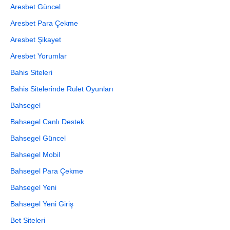
Aresbet Güncel
Aresbet Para Çekme
Aresbet Şikayet
Aresbet Yorumlar
Bahis Siteleri
Bahis Sitelerinde Rulet Oyunları
Bahsegel
Bahsegel Canlı Destek
Bahsegel Güncel
Bahsegel Mobil
Bahsegel Para Çekme
Bahsegel Yeni
Bahsegel Yeni Giriş
Bet Siteleri