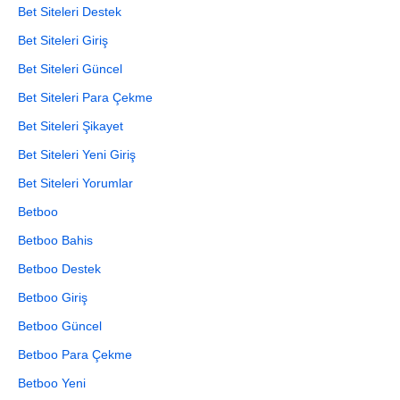
Bet Siteleri Destek
Bet Siteleri Giriş
Bet Siteleri Güncel
Bet Siteleri Para Çekme
Bet Siteleri Şikayet
Bet Siteleri Yeni Giriş
Bet Siteleri Yorumlar
Betboo
Betboo Bahis
Betboo Destek
Betboo Giriş
Betboo Güncel
Betboo Para Çekme
Betboo Yeni