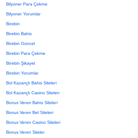
Bilyoner Para Çekme
Bilyoner Yorumlar
Birebin
Birebin Bahis
Birebin Güncel
Birebin Para Çekme
Birebin Şikayet
Birebin Yorumlar
Bol Kazançlı Bahis Siteleri
Bol Kazançlı Casino Siteleri
Bonus Veren Bahis Siteleri
Bonus Veren Bet Siteleri
Bonus Veren Casino Siteleri
Bonus Veren Siteler