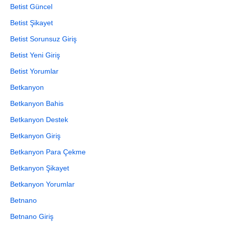
Betist Güncel
Betist Şikayet
Betist Sorunsuz Giriş
Betist Yeni Giriş
Betist Yorumlar
Betkanyon
Betkanyon Bahis
Betkanyon Destek
Betkanyon Giriş
Betkanyon Para Çekme
Betkanyon Şikayet
Betkanyon Yorumlar
Betnano
Betnano Giriş