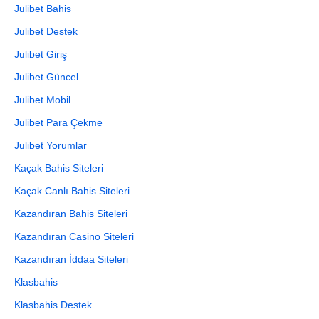
Julibet Bahis
Julibet Destek
Julibet Giriş
Julibet Güncel
Julibet Mobil
Julibet Para Çekme
Julibet Yorumlar
Kaçak Bahis Siteleri
Kaçak Canlı Bahis Siteleri
Kazandıran Bahis Siteleri
Kazandıran Casino Siteleri
Kazandıran İddaa Siteleri
Klasbahis
Klasbahis Destek