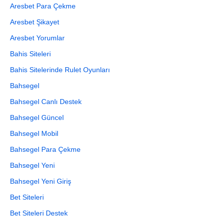
Aresbet Para Çekme
Aresbet Şikayet
Aresbet Yorumlar
Bahis Siteleri
Bahis Sitelerinde Rulet Oyunları
Bahsegel
Bahsegel Canlı Destek
Bahsegel Güncel
Bahsegel Mobil
Bahsegel Para Çekme
Bahsegel Yeni
Bahsegel Yeni Giriş
Bet Siteleri
Bet Siteleri Destek