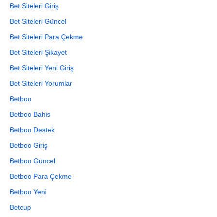
Bet Siteleri Giriş
Bet Siteleri Güncel
Bet Siteleri Para Çekme
Bet Siteleri Şikayet
Bet Siteleri Yeni Giriş
Bet Siteleri Yorumlar
Betboo
Betboo Bahis
Betboo Destek
Betboo Giriş
Betboo Güncel
Betboo Para Çekme
Betboo Yeni
Betcup