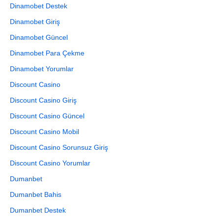
Dinamobet Destek
Dinamobet Giriş
Dinamobet Güncel
Dinamobet Para Çekme
Dinamobet Yorumlar
Discount Casino
Discount Casino Giriş
Discount Casino Güncel
Discount Casino Mobil
Discount Casino Sorunsuz Giriş
Discount Casino Yorumlar
Dumanbet
Dumanbet Bahis
Dumanbet Destek