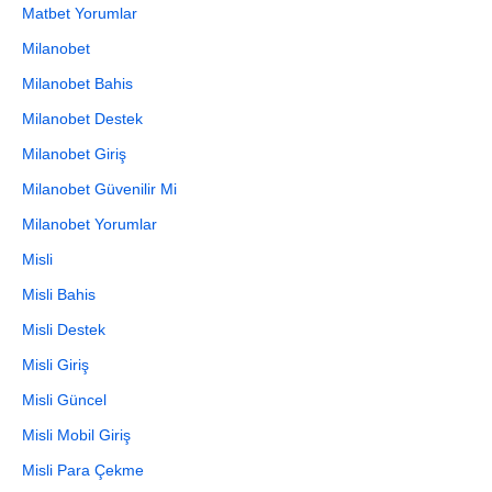
Matbet Yorumlar
Milanobet
Milanobet Bahis
Milanobet Destek
Milanobet Giriş
Milanobet Güvenilir Mi
Milanobet Yorumlar
Misli
Misli Bahis
Misli Destek
Misli Giriş
Misli Güncel
Misli Mobil Giriş
Misli Para Çekme