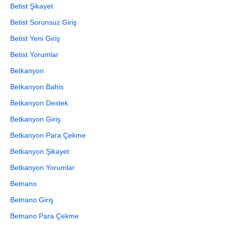
Betist Şikayet
Betist Sorunsuz Giriş
Betist Yeni Giriş
Betist Yorumlar
Betkanyon
Betkanyon Bahis
Betkanyon Destek
Betkanyon Giriş
Betkanyon Para Çekme
Betkanyon Şikayet
Betkanyon Yorumlar
Betnano
Betnano Giriş
Betnano Para Çekme