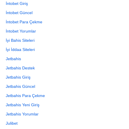
İntobet Giriş
İntobet Güncel
İntobet Para Çekme
İntobet Yorumlar
İyi Bahis Siteleri
İyi İddaa Siteleri
Jetbahis
Jetbahis Destek
Jetbahis Giriş
Jetbahis Güncel
Jetbahis Para Çekme
Jetbahis Yeni Giriş
Jetbahis Yorumlar
Julibet