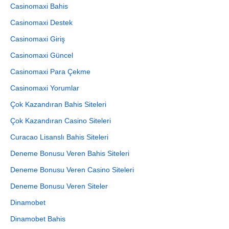
Casinomaxi Bahis
Casinomaxi Destek
Casinomaxi Giriş
Casinomaxi Güncel
Casinomaxi Para Çekme
Casinomaxi Yorumlar
Çok Kazandıran Bahis Siteleri
Çok Kazandıran Casino Siteleri
Curacao Lisanslı Bahis Siteleri
Deneme Bonusu Veren Bahis Siteleri
Deneme Bonusu Veren Casino Siteleri
Deneme Bonusu Veren Siteler
Dinamobet
Dinamobet Bahis