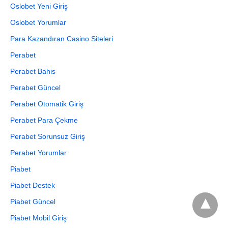
Oslobet Yeni Giriş
Oslobet Yorumlar
Para Kazandıran Casino Siteleri
Perabet
Perabet Bahis
Perabet Güncel
Perabet Otomatik Giriş
Perabet Para Çekme
Perabet Sorunsuz Giriş
Perabet Yorumlar
Piabet
Piabet Destek
Piabet Güncel
Piabet Mobil Giriş