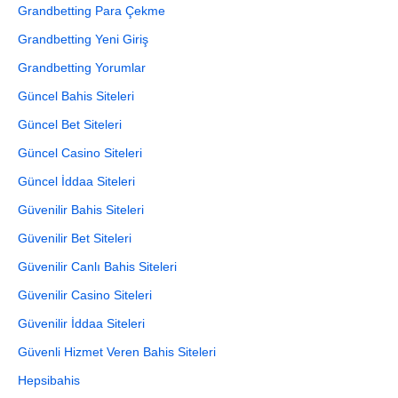
Grandbetting Para Çekme
Grandbetting Yeni Giriş
Grandbetting Yorumlar
Güncel Bahis Siteleri
Güncel Bet Siteleri
Güncel Casino Siteleri
Güncel İddaa Siteleri
Güvenilir Bahis Siteleri
Güvenilir Bet Siteleri
Güvenilir Canlı Bahis Siteleri
Güvenilir Casino Siteleri
Güvenilir İddaa Siteleri
Güvenli Hizmet Veren Bahis Siteleri
Hepsibahis