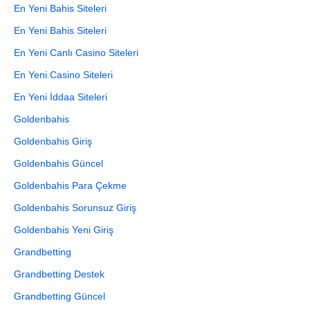
En Yeni Bahis Siteleri
En Yeni Bahis Siteleri
En Yeni Canlı Casino Siteleri
En Yeni Casino Siteleri
En Yeni İddaa Siteleri
Goldenbahis
Goldenbahis Giriş
Goldenbahis Güncel
Goldenbahis Para Çekme
Goldenbahis Sorunsuz Giriş
Goldenbahis Yeni Giriş
Grandbetting
Grandbetting Destek
Grandbetting Güncel