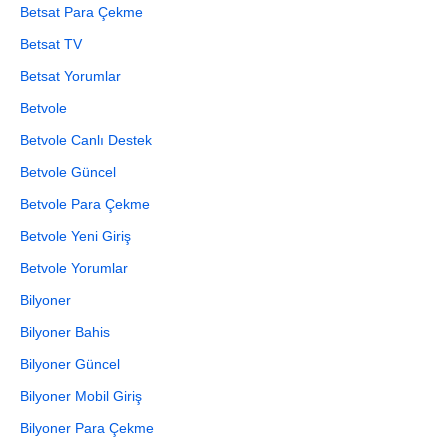
Betsat Para Çekme
Betsat TV
Betsat Yorumlar
Betvole
Betvole Canlı Destek
Betvole Güncel
Betvole Para Çekme
Betvole Yeni Giriş
Betvole Yorumlar
Bilyoner
Bilyoner Bahis
Bilyoner Güncel
Bilyoner Mobil Giriş
Bilyoner Para Çekme