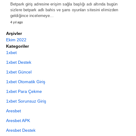
Betpark giriş adresine erişim sağla başlığı adı altında bugün
sizlere betpark adlı bahis ve şans oyunları sitesini elimizden
geldiğince incelemeye…
4 yıl ago
Arşivler
Ekim 2022
Kategoriler
1xbet
1xbet Destek
1xbet Güncel
1xbet Otomatik Giriş
1xbet Para Çekme
1xbet Sorunsuz Giriş
Aresbet
Aresbet APK
Aresbet Destek