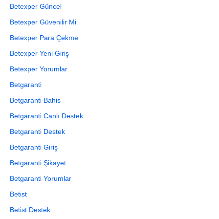
Betexper Güncel
Betexper Güvenilir Mi
Betexper Para Çekme
Betexper Yeni Giriş
Betexper Yorumlar
Betgaranti
Betgaranti Bahis
Betgaranti Canlı Destek
Betgaranti Destek
Betgaranti Giriş
Betgaranti Şikayet
Betgaranti Yorumlar
Betist
Betist Destek