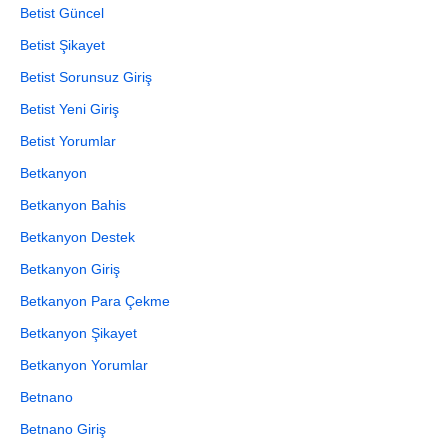
Betist Güncel
Betist Şikayet
Betist Sorunsuz Giriş
Betist Yeni Giriş
Betist Yorumlar
Betkanyon
Betkanyon Bahis
Betkanyon Destek
Betkanyon Giriş
Betkanyon Para Çekme
Betkanyon Şikayet
Betkanyon Yorumlar
Betnano
Betnano Giriş