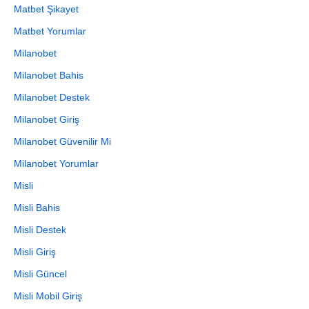
Matbet Şikayet
Matbet Yorumlar
Milanobet
Milanobet Bahis
Milanobet Destek
Milanobet Giriş
Milanobet Güvenilir Mi
Milanobet Yorumlar
Misli
Misli Bahis
Misli Destek
Misli Giriş
Misli Güncel
Misli Mobil Giriş