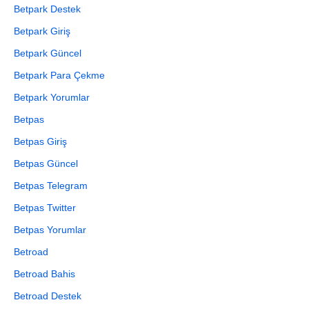
Betpark Destek
Betpark Giriş
Betpark Güncel
Betpark Para Çekme
Betpark Yorumlar
Betpas
Betpas Giriş
Betpas Güncel
Betpas Telegram
Betpas Twitter
Betpas Yorumlar
Betroad
Betroad Bahis
Betroad Destek