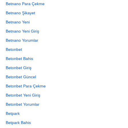
Betnano Para Çekme
Betnano Şikayet
Betnano Yeni
Betnano Yeni Giriş
Betnano Yorumlar
Betonbet
Betonbet Bahis
Betonbet Giriş
Betonbet Güncel
Betonbet Para Çekme
Betonbet Yeni Giriş
Betonbet Yorumlar
Betpark
Betpark Bahis