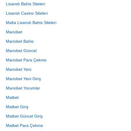
Lisanslı Bahis Siteleri
Lisanslı Casino Siteleri
Malta Lisanslı Bahis Siteleri
Mariobet
Mariobet Bahis
Mariobet Güncel
Mariobet Para Çekme
Mariobet Yeni
Mariobet Yeni Giriş
Mariobet Yorumlar
Matbet
Matbet Giriş
Matbet Güncel Giriş
Matbet Para Çekme