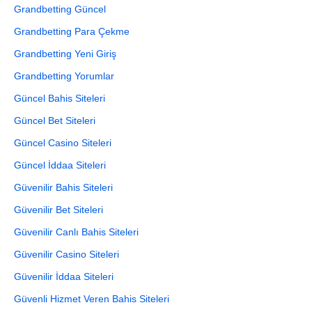
Grandbetting Güncel
Grandbetting Para Çekme
Grandbetting Yeni Giriş
Grandbetting Yorumlar
Güncel Bahis Siteleri
Güncel Bet Siteleri
Güncel Casino Siteleri
Güncel İddaa Siteleri
Güvenilir Bahis Siteleri
Güvenilir Bet Siteleri
Güvenilir Canlı Bahis Siteleri
Güvenilir Casino Siteleri
Güvenilir İddaa Siteleri
Güvenli Hizmet Veren Bahis Siteleri