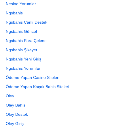
Nesine Yorumlar
Ngsbahis
Ngsbahis Canlı Destek
Ngsbahis Güncel
Ngsbahis Para Çekme
Ngsbahis Şikayet
Ngsbahis Yeni Giriş
Ngsbahis Yorumlar
Ödeme Yapan Casino Siteleri
Ödeme Yapan Kaçak Bahis Siteleri
Oley
Oley Bahis
Oley Destek
Oley Giriş