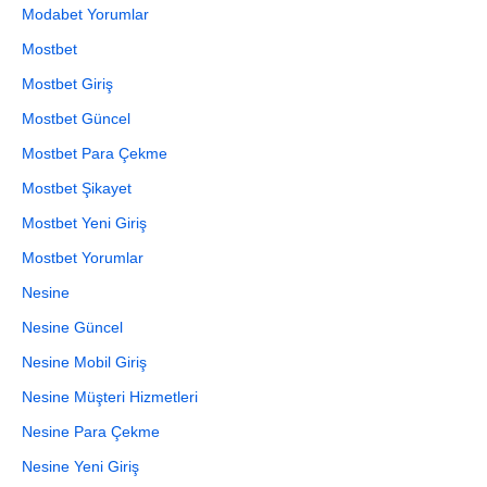
Modabet Yorumlar
Mostbet
Mostbet Giriş
Mostbet Güncel
Mostbet Para Çekme
Mostbet Şikayet
Mostbet Yeni Giriş
Mostbet Yorumlar
Nesine
Nesine Güncel
Nesine Mobil Giriş
Nesine Müşteri Hizmetleri
Nesine Para Çekme
Nesine Yeni Giriş