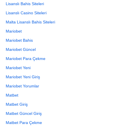
Lisanslı Bahis Siteleri
Lisanslı Casino Siteleri
Malta Lisanslı Bahis Siteleri
Mariobet
Mariobet Bahis
Mariobet Güncel
Mariobet Para Çekme
Mariobet Yeni
Mariobet Yeni Giriş
Mariobet Yorumlar
Matbet
Matbet Giriş
Matbet Güncel Giriş
Matbet Para Çekme