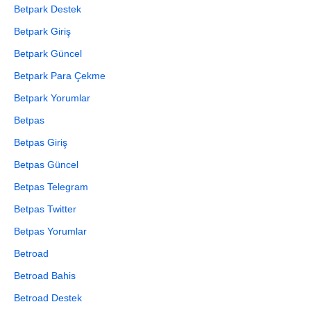
Betpark Destek
Betpark Giriş
Betpark Güncel
Betpark Para Çekme
Betpark Yorumlar
Betpas
Betpas Giriş
Betpas Güncel
Betpas Telegram
Betpas Twitter
Betpas Yorumlar
Betroad
Betroad Bahis
Betroad Destek