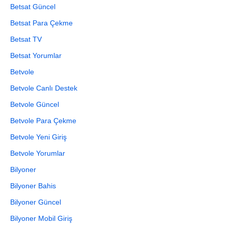
Betsat Güncel
Betsat Para Çekme
Betsat TV
Betsat Yorumlar
Betvole
Betvole Canlı Destek
Betvole Güncel
Betvole Para Çekme
Betvole Yeni Giriş
Betvole Yorumlar
Bilyoner
Bilyoner Bahis
Bilyoner Güncel
Bilyoner Mobil Giriş