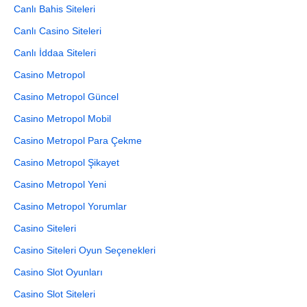
Canlı Bahis Siteleri
Canlı Casino Siteleri
Canlı İddaa Siteleri
Casino Metropol
Casino Metropol Güncel
Casino Metropol Mobil
Casino Metropol Para Çekme
Casino Metropol Şikayet
Casino Metropol Yeni
Casino Metropol Yorumlar
Casino Siteleri
Casino Siteleri Oyun Seçenekleri
Casino Slot Oyunları
Casino Slot Siteleri