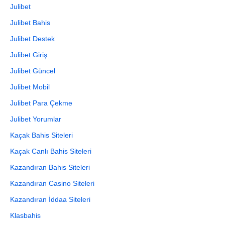
Julibet
Julibet Bahis
Julibet Destek
Julibet Giriş
Julibet Güncel
Julibet Mobil
Julibet Para Çekme
Julibet Yorumlar
Kaçak Bahis Siteleri
Kaçak Canlı Bahis Siteleri
Kazandıran Bahis Siteleri
Kazandıran Casino Siteleri
Kazandıran İddaa Siteleri
Klasbahis