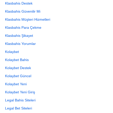
Klasbahis Destek
Klasbahis Güvenilir Mi
Klasbahis Müşteri Hizmetleri
Klasbahis Para Çekme
Klasbahis Şikayet
Klasbahis Yorumlar
Kolaybet
Kolaybet Bahis
Kolaybet Destek
Kolaybet Güncel
Kolaybet Yeni
Kolaybet Yeni Giriş
Legal Bahis Siteleri
Legal Bet Siteleri