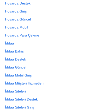
Hovarda Destek
Hovarda Giriş
Hovarda Güncel
Hovarda Mobil
Hovarda Para Çekme
İddaa
İddaa Bahis
İddaa Destek
İddaa Güncel
İddaa Mobil Giriş
İddaa Müşteri Hizmetleri
İddaa Siteleri
İddaa Siteleri Destek
İddaa Siteleri Giriş