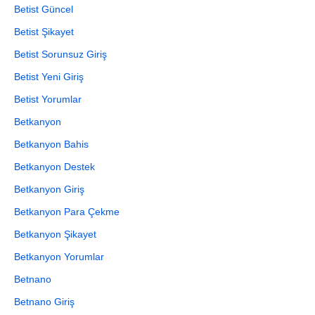
Betist Güncel
Betist Şikayet
Betist Sorunsuz Giriş
Betist Yeni Giriş
Betist Yorumlar
Betkanyon
Betkanyon Bahis
Betkanyon Destek
Betkanyon Giriş
Betkanyon Para Çekme
Betkanyon Şikayet
Betkanyon Yorumlar
Betnano
Betnano Giriş