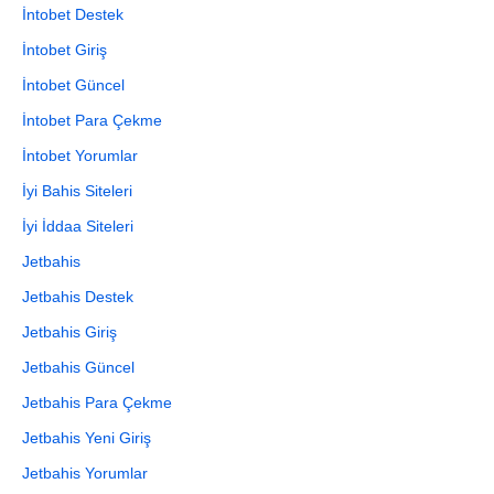
İntobet Destek
İntobet Giriş
İntobet Güncel
İntobet Para Çekme
İntobet Yorumlar
İyi Bahis Siteleri
İyi İddaa Siteleri
Jetbahis
Jetbahis Destek
Jetbahis Giriş
Jetbahis Güncel
Jetbahis Para Çekme
Jetbahis Yeni Giriş
Jetbahis Yorumlar