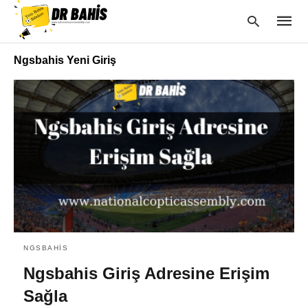
Ngsbahis Yeni Giriş
Type
your
searc
query
and
hit
enter:
NGSBAHIS
Ngsbahis Giriş Adresine Erişim
Sağla