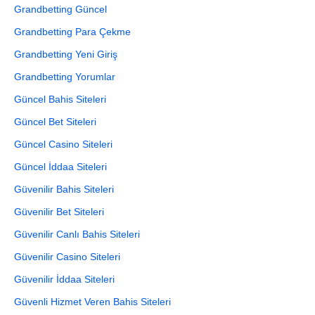
Grandbetting Güncel
Grandbetting Para Çekme
Grandbetting Yeni Giriş
Grandbetting Yorumlar
Güncel Bahis Siteleri
Güncel Bet Siteleri
Güncel Casino Siteleri
Güncel İddaa Siteleri
Güvenilir Bahis Siteleri
Güvenilir Bet Siteleri
Güvenilir Canlı Bahis Siteleri
Güvenilir Casino Siteleri
Güvenilir İddaa Siteleri
Güvenli Hizmet Veren Bahis Siteleri