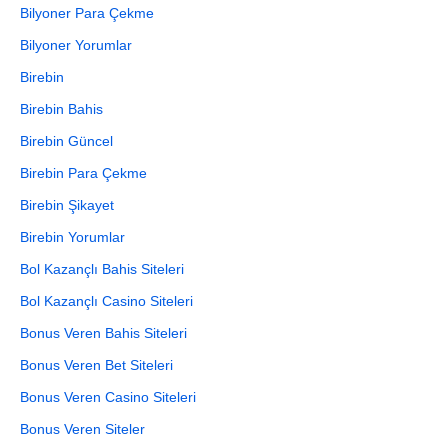
Bilyoner Para Çekme
Bilyoner Yorumlar
Birebin
Birebin Bahis
Birebin Güncel
Birebin Para Çekme
Birebin Şikayet
Birebin Yorumlar
Bol Kazançlı Bahis Siteleri
Bol Kazançlı Casino Siteleri
Bonus Veren Bahis Siteleri
Bonus Veren Bet Siteleri
Bonus Veren Casino Siteleri
Bonus Veren Siteler