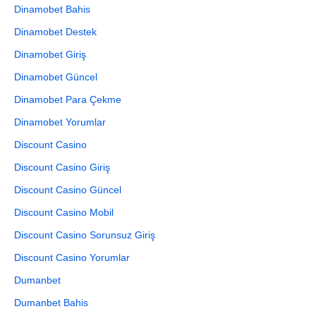
Dinamobet Bahis
Dinamobet Destek
Dinamobet Giriş
Dinamobet Güncel
Dinamobet Para Çekme
Dinamobet Yorumlar
Discount Casino
Discount Casino Giriş
Discount Casino Güncel
Discount Casino Mobil
Discount Casino Sorunsuz Giriş
Discount Casino Yorumlar
Dumanbet
Dumanbet Bahis