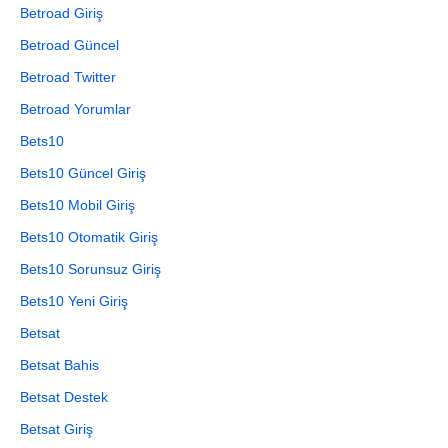
Betroad Giriş
Betroad Güncel
Betroad Twitter
Betroad Yorumlar
Bets10
Bets10 Güncel Giriş
Bets10 Mobil Giriş
Bets10 Otomatik Giriş
Bets10 Sorunsuz Giriş
Bets10 Yeni Giriş
Betsat
Betsat Bahis
Betsat Destek
Betsat Giriş