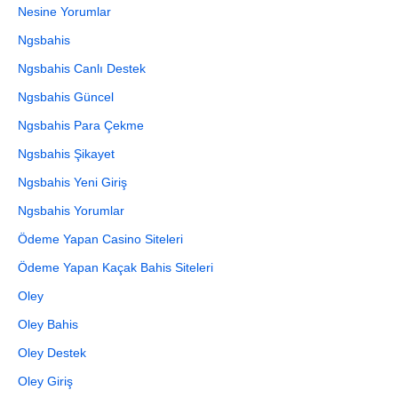
Nesine Yorumlar
Ngsbahis
Ngsbahis Canlı Destek
Ngsbahis Güncel
Ngsbahis Para Çekme
Ngsbahis Şikayet
Ngsbahis Yeni Giriş
Ngsbahis Yorumlar
Ödeme Yapan Casino Siteleri
Ödeme Yapan Kaçak Bahis Siteleri
Oley
Oley Bahis
Oley Destek
Oley Giriş