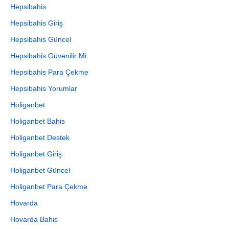
Hepsibahis
Hepsibahis Giriş
Hepsibahis Güncel
Hepsibahis Güvenilir Mi
Hepsibahis Para Çekme
Hepsibahis Yorumlar
Holiganbet
Holiganbet Bahis
Holiganbet Destek
Holiganbet Giriş
Holiganbet Güncel
Holiganbet Para Çekme
Hovarda
Hovarda Bahis