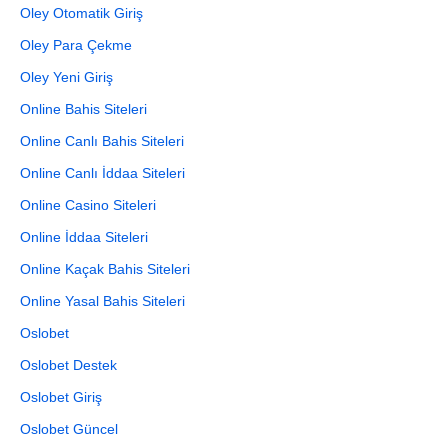
Oley Otomatik Giriş
Oley Para Çekme
Oley Yeni Giriş
Online Bahis Siteleri
Online Canlı Bahis Siteleri
Online Canlı İddaa Siteleri
Online Casino Siteleri
Online İddaa Siteleri
Online Kaçak Bahis Siteleri
Online Yasal Bahis Siteleri
Oslobet
Oslobet Destek
Oslobet Giriş
Oslobet Güncel