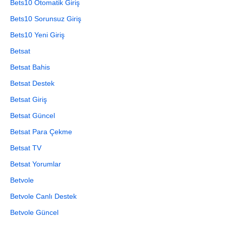
Bets10 Otomatik Giriş
Bets10 Sorunsuz Giriş
Bets10 Yeni Giriş
Betsat
Betsat Bahis
Betsat Destek
Betsat Giriş
Betsat Güncel
Betsat Para Çekme
Betsat TV
Betsat Yorumlar
Betvole
Betvole Canlı Destek
Betvole Güncel