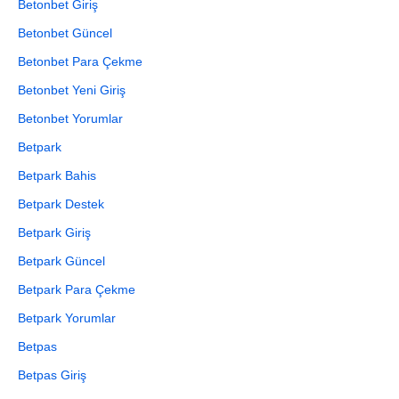
Betonbet Giriş
Betonbet Güncel
Betonbet Para Çekme
Betonbet Yeni Giriş
Betonbet Yorumlar
Betpark
Betpark Bahis
Betpark Destek
Betpark Giriş
Betpark Güncel
Betpark Para Çekme
Betpark Yorumlar
Betpas
Betpas Giriş