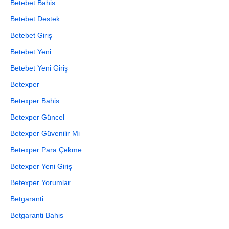
Betebet Bahis
Betebet Destek
Betebet Giriş
Betebet Yeni
Betebet Yeni Giriş
Betexper
Betexper Bahis
Betexper Güncel
Betexper Güvenilir Mi
Betexper Para Çekme
Betexper Yeni Giriş
Betexper Yorumlar
Betgaranti
Betgaranti Bahis