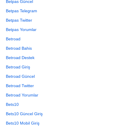
Betpas Güncel
Betpas Telegram
Betpas Twitter
Betpas Yorumlar
Betroad
Betroad Bahis
Betroad Destek
Betroad Giriş
Betroad Güncel
Betroad Twitter
Betroad Yorumlar
Bets10
Bets10 Güncel Giriş
Bets10 Mobil Giriş