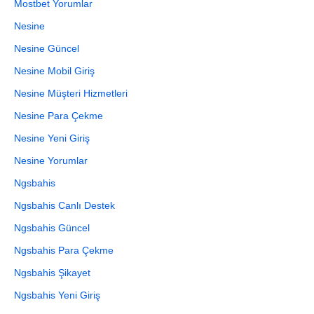
Mostbet Yorumlar
Nesine
Nesine Güncel
Nesine Mobil Giriş
Nesine Müşteri Hizmetleri
Nesine Para Çekme
Nesine Yeni Giriş
Nesine Yorumlar
Ngsbahis
Ngsbahis Canlı Destek
Ngsbahis Güncel
Ngsbahis Para Çekme
Ngsbahis Şikayet
Ngsbahis Yeni Giriş