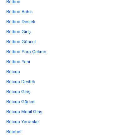
Betboo
Betboo Bahis
Betboo Destek
Betboo Giriş
Betboo Güncel
Betboo Para Çekme
Betboo Yeni
Betcup
Betcup Destek
Betcup Giriş
Betcup Güncel
Betcup Mobil Giriş
Betcup Yorumlar
Betebet