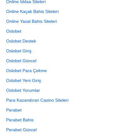
Online İddaa Siteleri
Online Kaçak Bahis Siteleri
Online Yasal Bahis Siteleri
Oslobet
Oslobet Destek
Oslobet Giriş
Oslobet Güncel
Oslobet Para Çekme
Oslobet Yeni Giriş
Oslobet Yorumlar
Para Kazandıran Casino Siteleri
Perabet
Perabet Bahis
Perabet Güncel