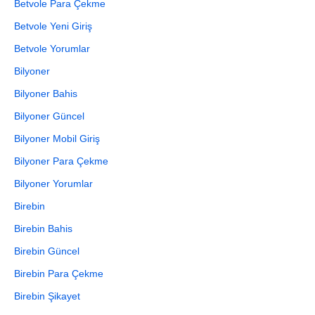
Betvole Para Çekme
Betvole Yeni Giriş
Betvole Yorumlar
Bilyoner
Bilyoner Bahis
Bilyoner Güncel
Bilyoner Mobil Giriş
Bilyoner Para Çekme
Bilyoner Yorumlar
Birebin
Birebin Bahis
Birebin Güncel
Birebin Para Çekme
Birebin Şikayet