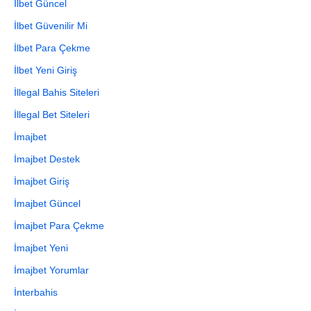
İlbet Güncel
İlbet Güvenilir Mi
İlbet Para Çekme
İlbet Yeni Giriş
İllegal Bahis Siteleri
İllegal Bet Siteleri
İmajbet
İmajbet Destek
İmajbet Giriş
İmajbet Güncel
İmajbet Para Çekme
İmajbet Yeni
İmajbet Yorumlar
İnterbahis