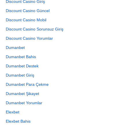
Discount Casino Giriş
Discount Casino Güncel
Discount Casino Mobil
Discount Casino Sorunsuz Giriş
Discount Casino Yorumlar
Dumanbet
Dumanbet Bahis
Dumanbet Destek
Dumanbet Giriş
Dumanbet Para Çekme
Dumanbet Şikayet
Dumanbet Yorumlar
Elexbet
Elexbet Bahis