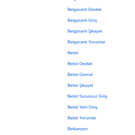
Betgaranti Destek
Betgaranti Giriş
Betgaranti Şikayet
Betgaranti Yorumlar
Betist
Betist Destek
Betist Güncel
Betist Şikayet
Betist Sorunsuz Giriş
Betist Yeni Giriş
Betist Yorumlar
Betkanyon