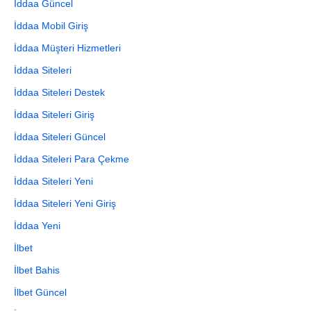
İddaa Güncel
İddaa Mobil Giriş
İddaa Müşteri Hizmetleri
İddaa Siteleri
İddaa Siteleri Destek
İddaa Siteleri Giriş
İddaa Siteleri Güncel
İddaa Siteleri Para Çekme
İddaa Siteleri Yeni
İddaa Siteleri Yeni Giriş
İddaa Yeni
İlbet
İlbet Bahis
İlbet Güncel