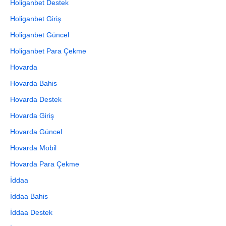
Holiganbet Destek
Holiganbet Giriş
Holiganbet Güncel
Holiganbet Para Çekme
Hovarda
Hovarda Bahis
Hovarda Destek
Hovarda Giriş
Hovarda Güncel
Hovarda Mobil
Hovarda Para Çekme
İddaa
İddaa Bahis
İddaa Destek