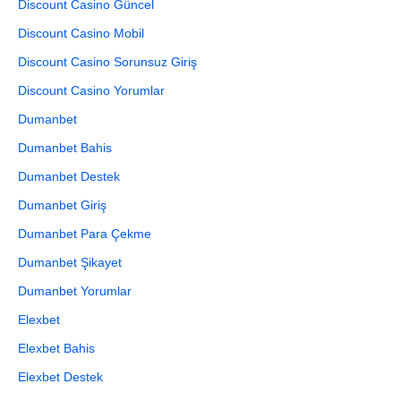
Discount Casino Güncel
Discount Casino Mobil
Discount Casino Sorunsuz Giriş
Discount Casino Yorumlar
Dumanbet
Dumanbet Bahis
Dumanbet Destek
Dumanbet Giriş
Dumanbet Para Çekme
Dumanbet Şikayet
Dumanbet Yorumlar
Elexbet
Elexbet Bahis
Elexbet Destek