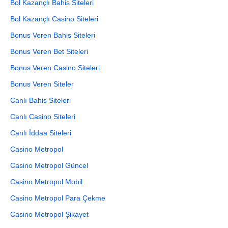
Bol Kazançlı Bahis Siteleri
Bol Kazançlı Casino Siteleri
Bonus Veren Bahis Siteleri
Bonus Veren Bet Siteleri
Bonus Veren Casino Siteleri
Bonus Veren Siteler
Canlı Bahis Siteleri
Canlı Casino Siteleri
Canlı İddaa Siteleri
Casino Metropol
Casino Metropol Güncel
Casino Metropol Mobil
Casino Metropol Para Çekme
Casino Metropol Şikayet