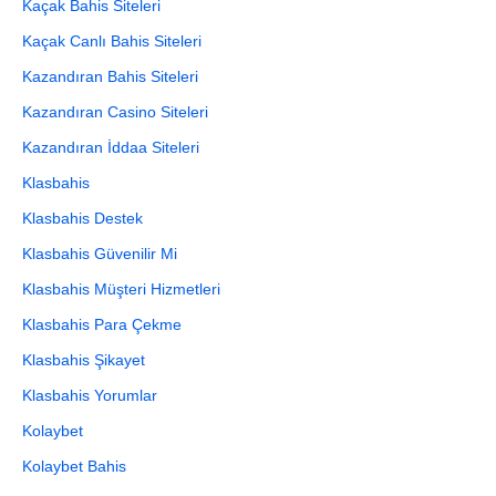
Kaçak Bahis Siteleri
Kaçak Canlı Bahis Siteleri
Kazandıran Bahis Siteleri
Kazandıran Casino Siteleri
Kazandıran İddaa Siteleri
Klasbahis
Klasbahis Destek
Klasbahis Güvenilir Mi
Klasbahis Müşteri Hizmetleri
Klasbahis Para Çekme
Klasbahis Şikayet
Klasbahis Yorumlar
Kolaybet
Kolaybet Bahis