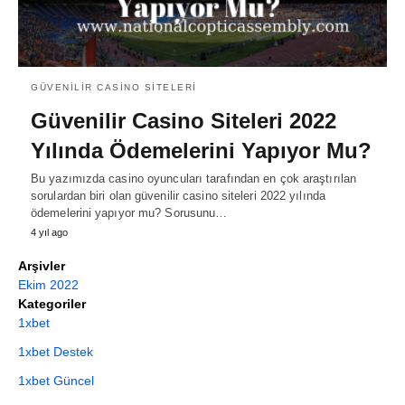
GÜVENILIR CASINO SITELERI
Güvenilir Casino Siteleri 2022
Yılında Ödemelerini Yapıyor Mu?
Bu yazımızda casino oyuncuları tarafından en çok araştırılan
sorulardan biri olan güvenilir casino siteleri 2022 yılında
ödemelerini yapıyor mu? Sorusunu…
4 yıl ago
Arşivler
Ekim 2022
Kategoriler
1xbet
1xbet Destek
1xbet Güncel