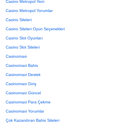
Casino Metropol Yeni
Casino Metropol Yorumlar
Casino Siteleri
Casino Siteleri Oyun Seçenekleri
Casino Slot Oyunları
Casino Slot Siteleri
Casinomaxi
Casinomaxi Bahis
Casinomaxi Destek
Casinomaxi Giriş
Casinomaxi Güncel
Casinomaxi Para Çekme
Casinomaxi Yorumlar
Çok Kazandıran Bahis Siteleri