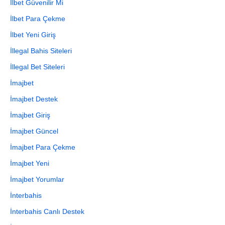
İlbet Güvenilir Mi
İlbet Para Çekme
İlbet Yeni Giriş
İllegal Bahis Siteleri
İllegal Bet Siteleri
İmajbet
İmajbet Destek
İmajbet Giriş
İmajbet Güncel
İmajbet Para Çekme
İmajbet Yeni
İmajbet Yorumlar
İnterbahis
İnterbahis Canlı Destek