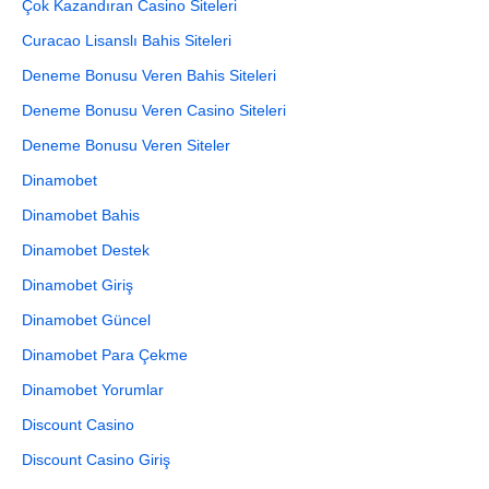
Çok Kazandıran Casino Siteleri
Curacao Lisanslı Bahis Siteleri
Deneme Bonusu Veren Bahis Siteleri
Deneme Bonusu Veren Casino Siteleri
Deneme Bonusu Veren Siteler
Dinamobet
Dinamobet Bahis
Dinamobet Destek
Dinamobet Giriş
Dinamobet Güncel
Dinamobet Para Çekme
Dinamobet Yorumlar
Discount Casino
Discount Casino Giriş