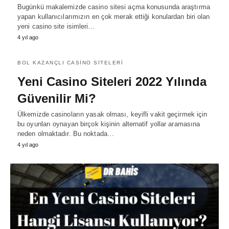
Bugünkü makalemizde casino sitesi açma konusunda araştırma
yapan kullanıcılarımızın en çok merak ettiği konulardan biri olan
yeni casino site isimleri…
4 yıl ago
BOL KAZANÇLI CASINO SITELERI
Yeni Casino Siteleri 2022 Yılında
Güvenilir Mi?
Ülkemizde casinoların yasak olması, keyifli vakit geçirmek için
bu oyunları oynayan birçok kişinin alternatif yollar aramasına
neden olmaktadır. Bu noktada…
4 yıl ago