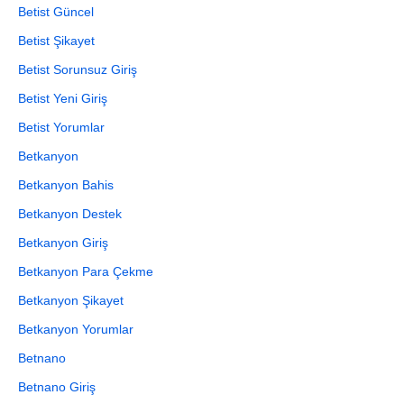
Betist Güncel
Betist Şikayet
Betist Sorunsuz Giriş
Betist Yeni Giriş
Betist Yorumlar
Betkanyon
Betkanyon Bahis
Betkanyon Destek
Betkanyon Giriş
Betkanyon Para Çekme
Betkanyon Şikayet
Betkanyon Yorumlar
Betnano
Betnano Giriş