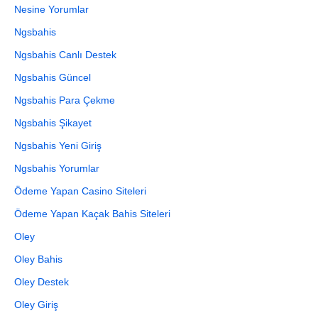
Nesine Yorumlar
Ngsbahis
Ngsbahis Canlı Destek
Ngsbahis Güncel
Ngsbahis Para Çekme
Ngsbahis Şikayet
Ngsbahis Yeni Giriş
Ngsbahis Yorumlar
Ödeme Yapan Casino Siteleri
Ödeme Yapan Kaçak Bahis Siteleri
Oley
Oley Bahis
Oley Destek
Oley Giriş