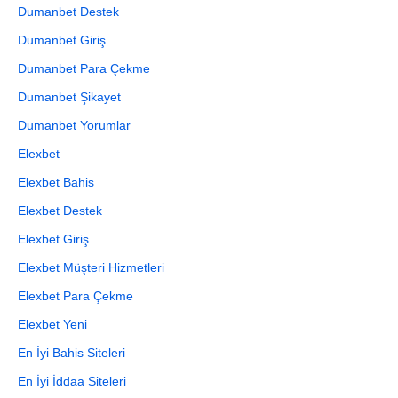
Dumanbet Destek
Dumanbet Giriş
Dumanbet Para Çekme
Dumanbet Şikayet
Dumanbet Yorumlar
Elexbet
Elexbet Bahis
Elexbet Destek
Elexbet Giriş
Elexbet Müşteri Hizmetleri
Elexbet Para Çekme
Elexbet Yeni
En İyi Bahis Siteleri
En İyi İddaa Siteleri