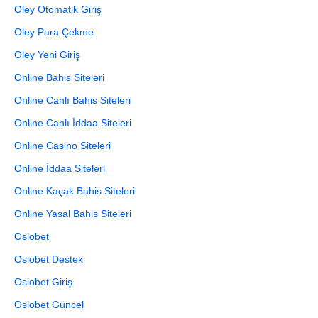
Oley Otomatik Giriş
Oley Para Çekme
Oley Yeni Giriş
Online Bahis Siteleri
Online Canlı Bahis Siteleri
Online Canlı İddaa Siteleri
Online Casino Siteleri
Online İddaa Siteleri
Online Kaçak Bahis Siteleri
Online Yasal Bahis Siteleri
Oslobet
Oslobet Destek
Oslobet Giriş
Oslobet Güncel