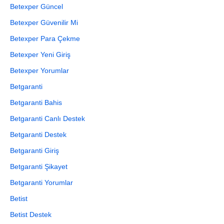
Betexper Güncel
Betexper Güvenilir Mi
Betexper Para Çekme
Betexper Yeni Giriş
Betexper Yorumlar
Betgaranti
Betgaranti Bahis
Betgaranti Canlı Destek
Betgaranti Destek
Betgaranti Giriş
Betgaranti Şikayet
Betgaranti Yorumlar
Betist
Betist Destek