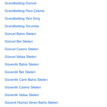
Grandbetting Güncel
Grandbetting Para Çekme
Grandbetting Yeni Giriş
Grandbetting Yorumlar
Güncel Bahis Siteleri
Güncel Bet Siteleri
Güncel Casino Siteleri
Güncel İddaa Siteleri
Güvenilir Bahis Siteleri
Güvenilir Bet Siteleri
Güvenilir Canlı Bahis Siteleri
Güvenilir Casino Siteleri
Güvenilir İddaa Siteleri
Güvenli Hizmet Veren Bahis Siteleri