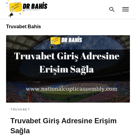
Truvabet Bahis
Type
your
searc
query
and
hit
enter:
TRUVABET
Truvabet Giriş Adresine Erişim
Sağla