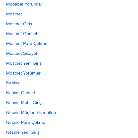
Modabet Yorumlar
Mostbet
Mostbet Giriş
Mostbet Güncel
Mostbet Para Çekme
Mostbet Şikayet
Mostbet Yeni Giriş
Mostbet Yorumlar
Nesine
Nesine Güncel
Nesine Mobil Giriş
Nesine Müşteri Hizmetleri
Nesine Para Çekme
Nesine Yeni Giriş