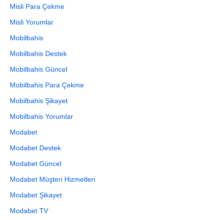
Misli Para Çekme
Misli Yorumlar
Mobilbahis
Mobilbahis Destek
Mobilbahis Güncel
Mobilbahis Para Çekme
Mobilbahis Şikayet
Mobilbahis Yorumlar
Modabet
Modabet Destek
Modabet Güncel
Modabet Müşteri Hizmetleri
Modabet Şikayet
Modabet TV