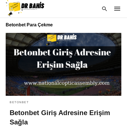
Betonbet Para Çekme
Type
your
searc
query
and
hit
enter:
BETONBET
Betonbet Giriş Adresine Erişim
Sağla