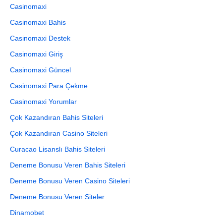
Casinomaxi
Casinomaxi Bahis
Casinomaxi Destek
Casinomaxi Giriş
Casinomaxi Güncel
Casinomaxi Para Çekme
Casinomaxi Yorumlar
Çok Kazandıran Bahis Siteleri
Çok Kazandıran Casino Siteleri
Curacao Lisanslı Bahis Siteleri
Deneme Bonusu Veren Bahis Siteleri
Deneme Bonusu Veren Casino Siteleri
Deneme Bonusu Veren Siteler
Dinamobet