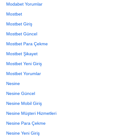
Modabet Yorumlar
Mostbet
Mostbet Giriş
Mostbet Güncel
Mostbet Para Çekme
Mostbet Şikayet
Mostbet Yeni Giriş
Mostbet Yorumlar
Nesine
Nesine Güncel
Nesine Mobil Giriş
Nesine Müşteri Hizmetleri
Nesine Para Çekme
Nesine Yeni Giriş