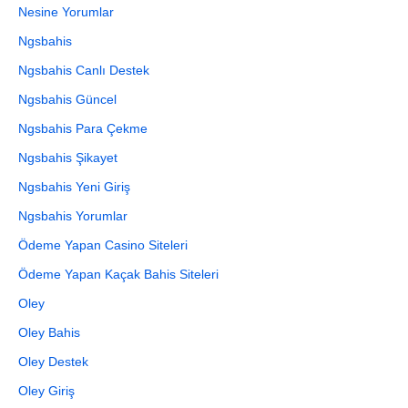
Nesine Yorumlar
Ngsbahis
Ngsbahis Canlı Destek
Ngsbahis Güncel
Ngsbahis Para Çekme
Ngsbahis Şikayet
Ngsbahis Yeni Giriş
Ngsbahis Yorumlar
Ödeme Yapan Casino Siteleri
Ödeme Yapan Kaçak Bahis Siteleri
Oley
Oley Bahis
Oley Destek
Oley Giriş