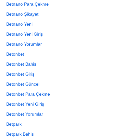
Betnano Para Çekme
Betnano Şikayet
Betnano Yeni
Betnano Yeni Giriş
Betnano Yorumlar
Betonbet
Betonbet Bahis
Betonbet Giriş
Betonbet Güncel
Betonbet Para Çekme
Betonbet Yeni Giriş
Betonbet Yorumlar
Betpark
Betpark Bahis