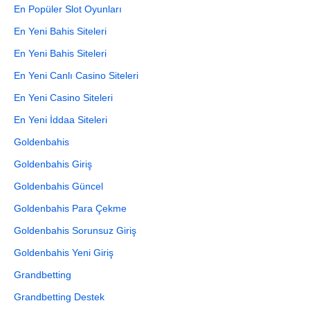
En Popüler Slot Oyunları
En Yeni Bahis Siteleri
En Yeni Bahis Siteleri
En Yeni Canlı Casino Siteleri
En Yeni Casino Siteleri
En Yeni İddaa Siteleri
Goldenbahis
Goldenbahis Giriş
Goldenbahis Güncel
Goldenbahis Para Çekme
Goldenbahis Sorunsuz Giriş
Goldenbahis Yeni Giriş
Grandbetting
Grandbetting Destek