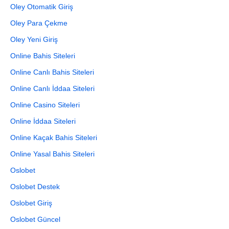
Oley Otomatik Giriş
Oley Para Çekme
Oley Yeni Giriş
Online Bahis Siteleri
Online Canlı Bahis Siteleri
Online Canlı İddaa Siteleri
Online Casino Siteleri
Online İddaa Siteleri
Online Kaçak Bahis Siteleri
Online Yasal Bahis Siteleri
Oslobet
Oslobet Destek
Oslobet Giriş
Oslobet Güncel