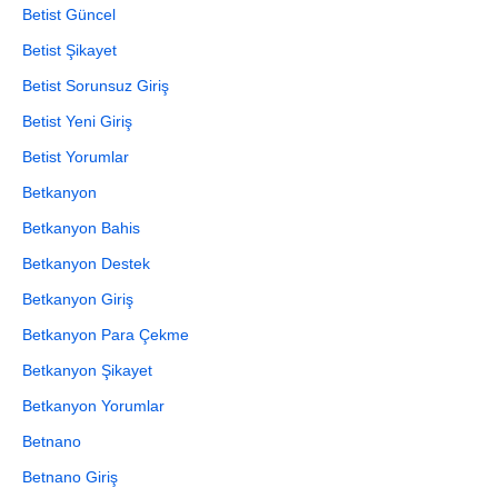
Betist Güncel
Betist Şikayet
Betist Sorunsuz Giriş
Betist Yeni Giriş
Betist Yorumlar
Betkanyon
Betkanyon Bahis
Betkanyon Destek
Betkanyon Giriş
Betkanyon Para Çekme
Betkanyon Şikayet
Betkanyon Yorumlar
Betnano
Betnano Giriş