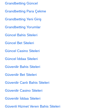
Grandbetting Güncel
Grandbetting Para Çekme
Grandbetting Yeni Giriş
Grandbetting Yorumlar
Güncel Bahis Siteleri
Güncel Bet Siteleri
Güncel Casino Siteleri
Güncel İddaa Siteleri
Güvenilir Bahis Siteleri
Güvenilir Bet Siteleri
Güvenilir Canlı Bahis Siteleri
Güvenilir Casino Siteleri
Güvenilir İddaa Siteleri
Güvenli Hizmet Veren Bahis Siteleri