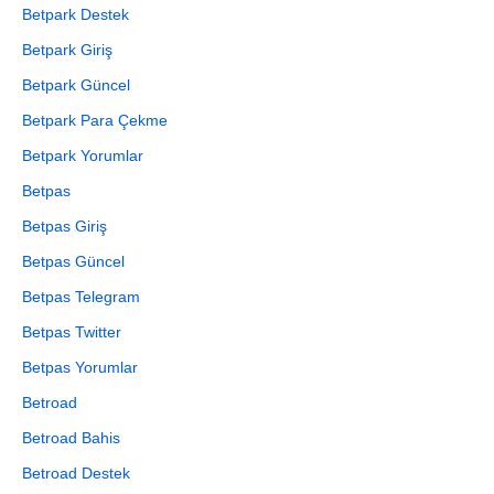
Betpark Destek
Betpark Giriş
Betpark Güncel
Betpark Para Çekme
Betpark Yorumlar
Betpas
Betpas Giriş
Betpas Güncel
Betpas Telegram
Betpas Twitter
Betpas Yorumlar
Betroad
Betroad Bahis
Betroad Destek