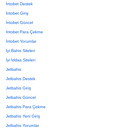
İntobet Destek
İntobet Giriş
İntobet Güncel
İntobet Para Çekme
İntobet Yorumlar
İyi Bahis Siteleri
İyi İddaa Siteleri
Jetbahis
Jetbahis Destek
Jetbahis Giriş
Jetbahis Güncel
Jetbahis Para Çekme
Jetbahis Yeni Giriş
Jetbahis Yorumlar