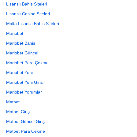
Lisanslı Bahis Siteleri
Lisanslı Casino Siteleri
Malta Lisanslı Bahis Siteleri
Mariobet
Mariobet Bahis
Mariobet Güncel
Mariobet Para Çekme
Mariobet Yeni
Mariobet Yeni Giriş
Mariobet Yorumlar
Matbet
Matbet Giriş
Matbet Güncel Giriş
Matbet Para Çekme