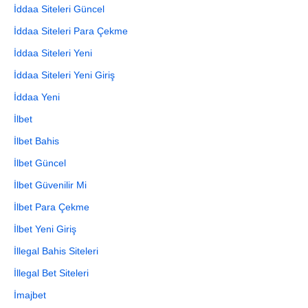
İddaa Siteleri Güncel
İddaa Siteleri Para Çekme
İddaa Siteleri Yeni
İddaa Siteleri Yeni Giriş
İddaa Yeni
İlbet
İlbet Bahis
İlbet Güncel
İlbet Güvenilir Mi
İlbet Para Çekme
İlbet Yeni Giriş
İllegal Bahis Siteleri
İllegal Bet Siteleri
İmajbet