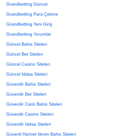
Grandbetting Güncel
Grandbetting Para Çekme
Grandbetting Yeni Giriş
Grandbetting Yorumlar
Güncel Bahis Siteleri
Güncel Bet Siteleri
Güncel Casino Siteleri
Güncel İddaa Siteleri
Güvenilir Bahis Siteleri
Güvenilir Bet Siteleri
Güvenilir Canlı Bahis Siteleri
Güvenilir Casino Siteleri
Güvenilir İddaa Siteleri
Güvenli Hizmet Veren Bahis Siteleri