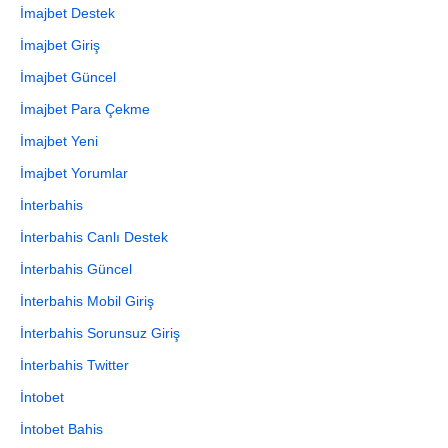
İmajbet Destek
İmajbet Giriş
İmajbet Güncel
İmajbet Para Çekme
İmajbet Yeni
İmajbet Yorumlar
İnterbahis
İnterbahis Canlı Destek
İnterbahis Güncel
İnterbahis Mobil Giriş
İnterbahis Sorunsuz Giriş
İnterbahis Twitter
İntobet
İntobet Bahis