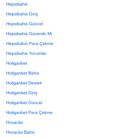
Hepsibahis
Hepsibahis Giriş
Hepsibahis Güncel
Hepsibahis Güvenilir Mi
Hepsibahis Para Çekme
Hepsibahis Yorumlar
Holiganbet
Holiganbet Bahis
Holiganbet Destek
Holiganbet Giriş
Holiganbet Güncel
Holiganbet Para Çekme
Hovarda
Hovarda Bahis