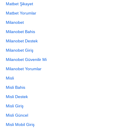
Matbet Şikayet
Matbet Yorumlar
Milanobet
Milanobet Bahis
Milanobet Destek
Milanobet Giriş
Milanobet Güvenilir Mi
Milanobet Yorumlar
Misli
Misli Bahis
Misli Destek
Misli Giriş
Misli Güncel
Misli Mobil Giriş