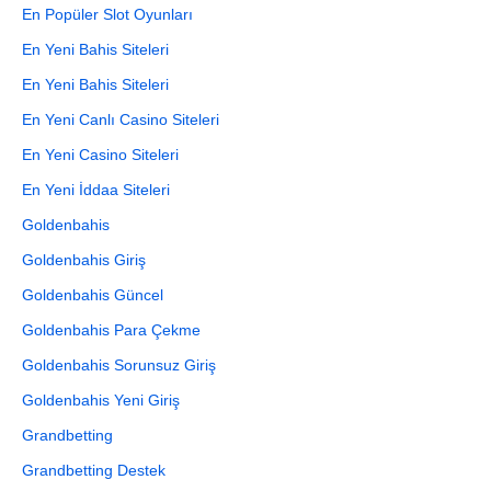
En Popüler Slot Oyunları
En Yeni Bahis Siteleri
En Yeni Bahis Siteleri
En Yeni Canlı Casino Siteleri
En Yeni Casino Siteleri
En Yeni İddaa Siteleri
Goldenbahis
Goldenbahis Giriş
Goldenbahis Güncel
Goldenbahis Para Çekme
Goldenbahis Sorunsuz Giriş
Goldenbahis Yeni Giriş
Grandbetting
Grandbetting Destek