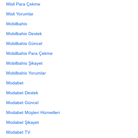
Misli Para Çekme
Misli Yorumlar
Mobilbahis
Mobilbahis Destek
Mobilbahis Güncel
Mobilbahis Para Çekme
Mobilbahis Şikayet
Mobilbahis Yorumlar
Modabet
Modabet Destek
Modabet Güncel
Modabet Müşteri Hizmetleri
Modabet Şikayet
Modabet TV