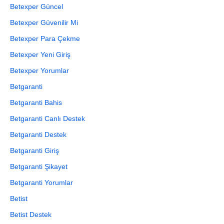
Betexper Güncel
Betexper Güvenilir Mi
Betexper Para Çekme
Betexper Yeni Giriş
Betexper Yorumlar
Betgaranti
Betgaranti Bahis
Betgaranti Canlı Destek
Betgaranti Destek
Betgaranti Giriş
Betgaranti Şikayet
Betgaranti Yorumlar
Betist
Betist Destek