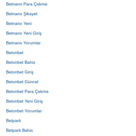
Betnano Para Çekme
Betnano Şikayet
Betnano Yeni
Betnano Yeni Giriş
Betnano Yorumlar
Betonbet
Betonbet Bahis
Betonbet Giriş
Betonbet Güncel
Betonbet Para Çekme
Betonbet Yeni Giriş
Betonbet Yorumlar
Betpark
Betpark Bahis