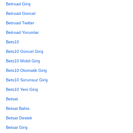
Betroad Giriş
Betroad Güncel
Betroad Twitter
Betroad Yorumlar
Bets10
Bets10 Güncel Giriş
Bets10 Mobil Giriş
Bets10 Otomatik Giriş
Bets10 Sorunsuz Giriş
Bets10 Yeni Giriş
Betsat
Betsat Bahis
Betsat Destek
Betsat Giriş