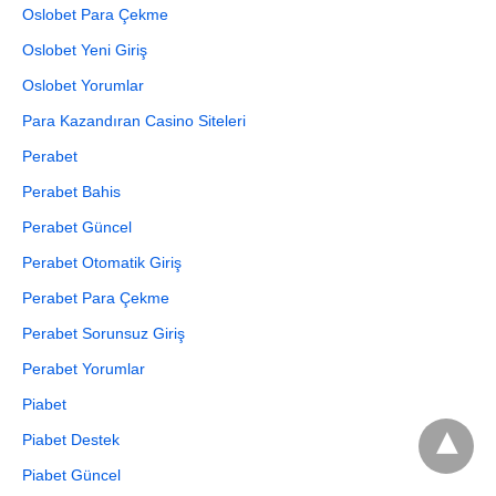
Oslobet Para Çekme
Oslobet Yeni Giriş
Oslobet Yorumlar
Para Kazandıran Casino Siteleri
Perabet
Perabet Bahis
Perabet Güncel
Perabet Otomatik Giriş
Perabet Para Çekme
Perabet Sorunsuz Giriş
Perabet Yorumlar
Piabet
Piabet Destek
Piabet Güncel