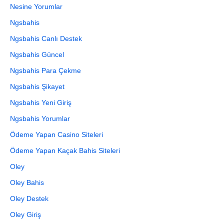
Nesine Yorumlar
Ngsbahis
Ngsbahis Canlı Destek
Ngsbahis Güncel
Ngsbahis Para Çekme
Ngsbahis Şikayet
Ngsbahis Yeni Giriş
Ngsbahis Yorumlar
Ödeme Yapan Casino Siteleri
Ödeme Yapan Kaçak Bahis Siteleri
Oley
Oley Bahis
Oley Destek
Oley Giriş