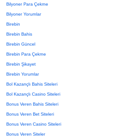
Bilyoner Para Çekme
Bilyoner Yorumlar
Birebin
Birebin Bahis
Birebin Güncel
Birebin Para Çekme
Birebin Şikayet
Birebin Yorumlar
Bol Kazançlı Bahis Siteleri
Bol Kazançlı Casino Siteleri
Bonus Veren Bahis Siteleri
Bonus Veren Bet Siteleri
Bonus Veren Casino Siteleri
Bonus Veren Siteler