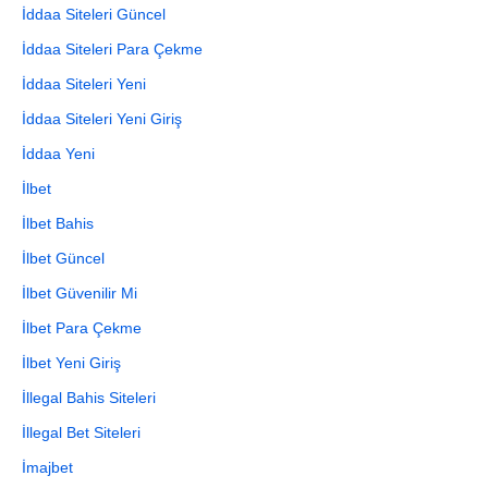
İddaa Siteleri Güncel
İddaa Siteleri Para Çekme
İddaa Siteleri Yeni
İddaa Siteleri Yeni Giriş
İddaa Yeni
İlbet
İlbet Bahis
İlbet Güncel
İlbet Güvenilir Mi
İlbet Para Çekme
İlbet Yeni Giriş
İllegal Bahis Siteleri
İllegal Bet Siteleri
İmajbet