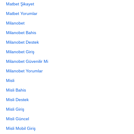
Matbet Şikayet
Matbet Yorumlar
Milanobet
Milanobet Bahis
Milanobet Destek
Milanobet Giriş
Milanobet Güvenilir Mi
Milanobet Yorumlar
Misli
Misli Bahis
Misli Destek
Misli Giriş
Misli Güncel
Misli Mobil Giriş