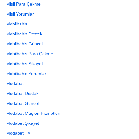
Misli Para Çekme
Misli Yorumlar
Mobilbahis
Mobilbahis Destek
Mobilbahis Güncel
Mobilbahis Para Çekme
Mobilbahis Şikayet
Mobilbahis Yorumlar
Modabet
Modabet Destek
Modabet Güncel
Modabet Müşteri Hizmetleri
Modabet Şikayet
Modabet TV