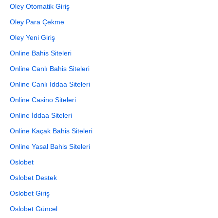
Oley Otomatik Giriş
Oley Para Çekme
Oley Yeni Giriş
Online Bahis Siteleri
Online Canlı Bahis Siteleri
Online Canlı İddaa Siteleri
Online Casino Siteleri
Online İddaa Siteleri
Online Kaçak Bahis Siteleri
Online Yasal Bahis Siteleri
Oslobet
Oslobet Destek
Oslobet Giriş
Oslobet Güncel