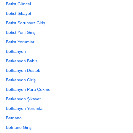
Betist Güncel
Betist Şikayet
Betist Sorunsuz Giriş
Betist Yeni Giriş
Betist Yorumlar
Betkanyon
Betkanyon Bahis
Betkanyon Destek
Betkanyon Giriş
Betkanyon Para Çekme
Betkanyon Şikayet
Betkanyon Yorumlar
Betnano
Betnano Giriş