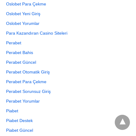
Oslobet Para Çekme
Oslobet Yeni Giriş
Oslobet Yorumlar
Para Kazandıran Casino Siteleri
Perabet
Perabet Bahis
Perabet Güncel
Perabet Otomatik Giriş
Perabet Para Çekme
Perabet Sorunsuz Giriş
Perabet Yorumlar
Piabet
Piabet Destek
Piabet Güncel