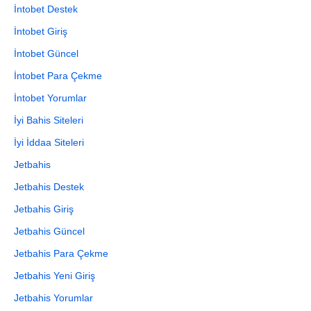
İntobet Destek
İntobet Giriş
İntobet Güncel
İntobet Para Çekme
İntobet Yorumlar
İyi Bahis Siteleri
İyi İddaa Siteleri
Jetbahis
Jetbahis Destek
Jetbahis Giriş
Jetbahis Güncel
Jetbahis Para Çekme
Jetbahis Yeni Giriş
Jetbahis Yorumlar