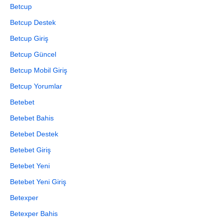
Betcup
Betcup Destek
Betcup Giriş
Betcup Güncel
Betcup Mobil Giriş
Betcup Yorumlar
Betebet
Betebet Bahis
Betebet Destek
Betebet Giriş
Betebet Yeni
Betebet Yeni Giriş
Betexper
Betexper Bahis