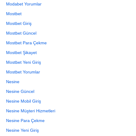
Modabet Yorumlar
Mostbet
Mostbet Giriş
Mostbet Güncel
Mostbet Para Çekme
Mostbet Şikayet
Mostbet Yeni Giriş
Mostbet Yorumlar
Nesine
Nesine Güncel
Nesine Mobil Giriş
Nesine Müşteri Hizmetleri
Nesine Para Çekme
Nesine Yeni Giriş