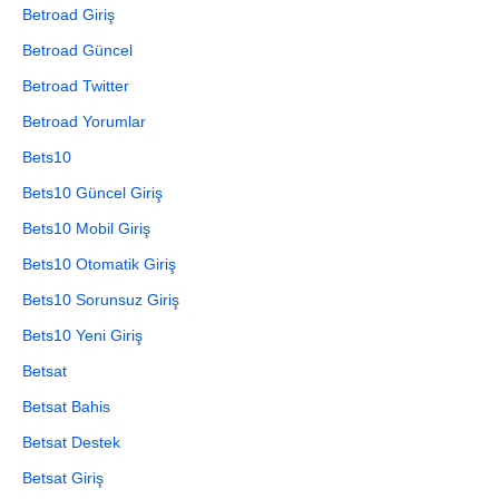
Betroad Giriş
Betroad Güncel
Betroad Twitter
Betroad Yorumlar
Bets10
Bets10 Güncel Giriş
Bets10 Mobil Giriş
Bets10 Otomatik Giriş
Bets10 Sorunsuz Giriş
Bets10 Yeni Giriş
Betsat
Betsat Bahis
Betsat Destek
Betsat Giriş