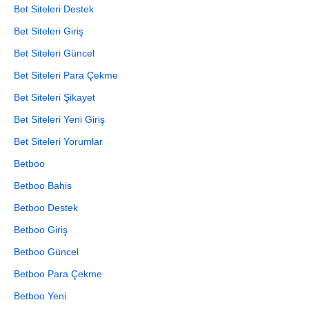
Bet Siteleri Destek
Bet Siteleri Giriş
Bet Siteleri Güncel
Bet Siteleri Para Çekme
Bet Siteleri Şikayet
Bet Siteleri Yeni Giriş
Bet Siteleri Yorumlar
Betboo
Betboo Bahis
Betboo Destek
Betboo Giriş
Betboo Güncel
Betboo Para Çekme
Betboo Yeni