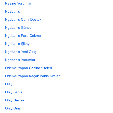
Nesine Yorumlar
Ngsbahis
Ngsbahis Canlı Destek
Ngsbahis Güncel
Ngsbahis Para Çekme
Ngsbahis Şikayet
Ngsbahis Yeni Giriş
Ngsbahis Yorumlar
Ödeme Yapan Casino Siteleri
Ödeme Yapan Kaçak Bahis Siteleri
Oley
Oley Bahis
Oley Destek
Oley Giriş