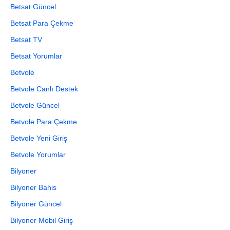
Betsat Güncel
Betsat Para Çekme
Betsat TV
Betsat Yorumlar
Betvole
Betvole Canlı Destek
Betvole Güncel
Betvole Para Çekme
Betvole Yeni Giriş
Betvole Yorumlar
Bilyoner
Bilyoner Bahis
Bilyoner Güncel
Bilyoner Mobil Giriş