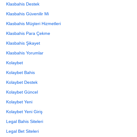
Klasbahis Destek
Klasbahis Güvenilir Mi
Klasbahis Müşteri Hizmetleri
Klasbahis Para Çekme
Klasbahis Şikayet
Klasbahis Yorumlar
Kolaybet
Kolaybet Bahis
Kolaybet Destek
Kolaybet Güncel
Kolaybet Yeni
Kolaybet Yeni Giriş
Legal Bahis Siteleri
Legal Bet Siteleri