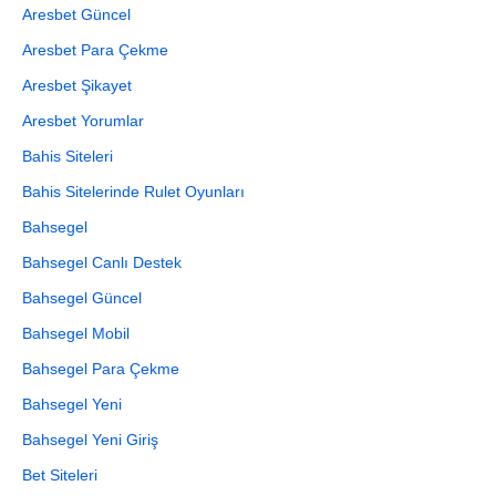
Aresbet Güncel
Aresbet Para Çekme
Aresbet Şikayet
Aresbet Yorumlar
Bahis Siteleri
Bahis Sitelerinde Rulet Oyunları
Bahsegel
Bahsegel Canlı Destek
Bahsegel Güncel
Bahsegel Mobil
Bahsegel Para Çekme
Bahsegel Yeni
Bahsegel Yeni Giriş
Bet Siteleri