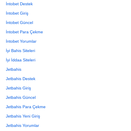
İntobet Destek
İntobet Giriş
İntobet Güncel
İntobet Para Çekme
İntobet Yorumlar
İyi Bahis Siteleri
İyi İddaa Siteleri
Jetbahis
Jetbahis Destek
Jetbahis Giriş
Jetbahis Güncel
Jetbahis Para Çekme
Jetbahis Yeni Giriş
Jetbahis Yorumlar