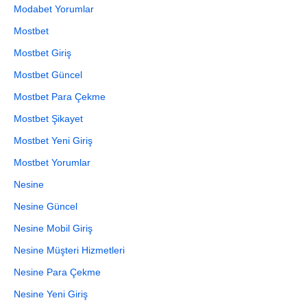
Modabet Yorumlar
Mostbet
Mostbet Giriş
Mostbet Güncel
Mostbet Para Çekme
Mostbet Şikayet
Mostbet Yeni Giriş
Mostbet Yorumlar
Nesine
Nesine Güncel
Nesine Mobil Giriş
Nesine Müşteri Hizmetleri
Nesine Para Çekme
Nesine Yeni Giriş