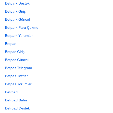
Betpark Destek
Betpark Giriş
Betpark Güncel
Betpark Para Çekme
Betpark Yorumlar
Betpas
Betpas Giriş
Betpas Güncel
Betpas Telegram
Betpas Twitter
Betpas Yorumlar
Betroad
Betroad Bahis
Betroad Destek