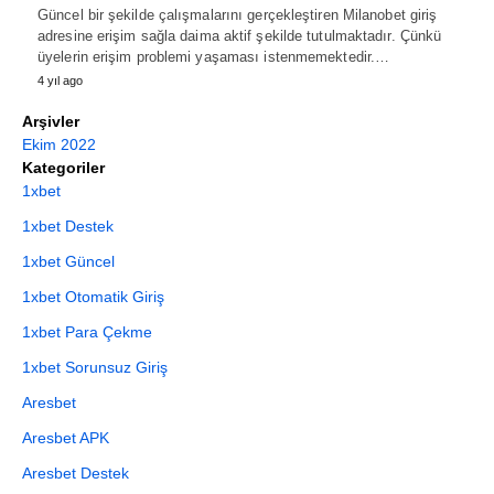
Güncel bir şekilde çalışmalarını gerçekleştiren Milanobet giriş
adresine erişim sağla daima aktif şekilde tutulmaktadır. Çünkü
üyelerin erişim problemi yaşaması istenmemektedir.…
4 yıl ago
Arşivler
Ekim 2022
Kategoriler
1xbet
1xbet Destek
1xbet Güncel
1xbet Otomatik Giriş
1xbet Para Çekme
1xbet Sorunsuz Giriş
Aresbet
Aresbet APK
Aresbet Destek