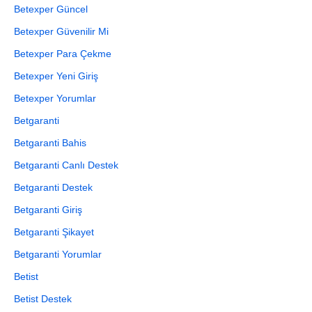
Betexper Güncel
Betexper Güvenilir Mi
Betexper Para Çekme
Betexper Yeni Giriş
Betexper Yorumlar
Betgaranti
Betgaranti Bahis
Betgaranti Canlı Destek
Betgaranti Destek
Betgaranti Giriş
Betgaranti Şikayet
Betgaranti Yorumlar
Betist
Betist Destek