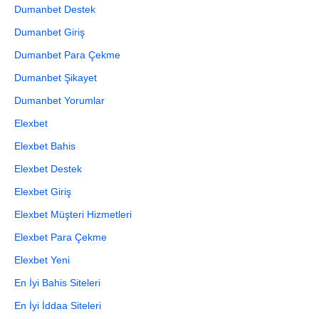
Dumanbet Destek
Dumanbet Giriş
Dumanbet Para Çekme
Dumanbet Şikayet
Dumanbet Yorumlar
Elexbet
Elexbet Bahis
Elexbet Destek
Elexbet Giriş
Elexbet Müşteri Hizmetleri
Elexbet Para Çekme
Elexbet Yeni
En İyi Bahis Siteleri
En İyi İddaa Siteleri