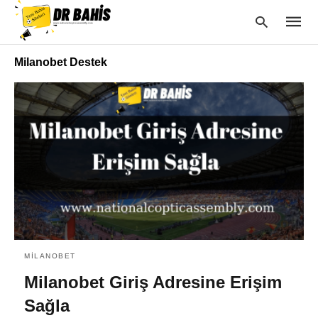
Milanobet Destek
Type
your
searc
query
and
hit
enter:
MILANOBET
Milanobet Giriş Adresine Erişim
Sağla