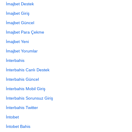
İmajbet Destek
İmajbet Giriş
İmajbet Güncel
İmajbet Para Çekme
İmajbet Yeni
İmajbet Yorumlar
İnterbahis
İnterbahis Canlı Destek
İnterbahis Güncel
İnterbahis Mobil Giriş
İnterbahis Sorunsuz Giriş
İnterbahis Twitter
İntobet
İntobet Bahis