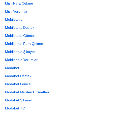
Misli Para Çekme
Misli Yorumlar
Mobilbahis
Mobilbahis Destek
Mobilbahis Güncel
Mobilbahis Para Çekme
Mobilbahis Şikayet
Mobilbahis Yorumlar
Modabet
Modabet Destek
Modabet Güncel
Modabet Müşteri Hizmetleri
Modabet Şikayet
Modabet TV