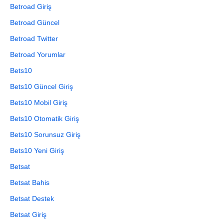
Betroad Giriş
Betroad Güncel
Betroad Twitter
Betroad Yorumlar
Bets10
Bets10 Güncel Giriş
Bets10 Mobil Giriş
Bets10 Otomatik Giriş
Bets10 Sorunsuz Giriş
Bets10 Yeni Giriş
Betsat
Betsat Bahis
Betsat Destek
Betsat Giriş