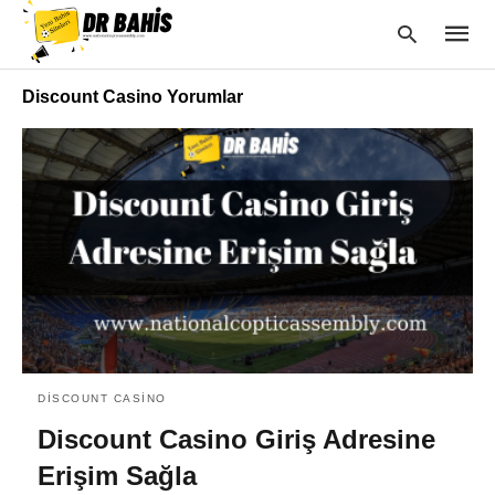
Discount Casino Yorumlar
Type
your
searc
query
and
hit
enter:
DISCOUNT CASINO
Discount Casino Giriş Adresine
Erişim Sağla