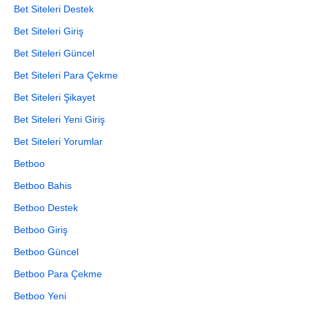
Bet Siteleri Destek
Bet Siteleri Giriş
Bet Siteleri Güncel
Bet Siteleri Para Çekme
Bet Siteleri Şikayet
Bet Siteleri Yeni Giriş
Bet Siteleri Yorumlar
Betboo
Betboo Bahis
Betboo Destek
Betboo Giriş
Betboo Güncel
Betboo Para Çekme
Betboo Yeni