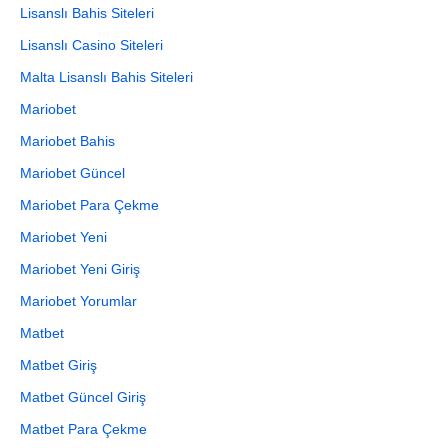
Lisanslı Bahis Siteleri
Lisanslı Casino Siteleri
Malta Lisanslı Bahis Siteleri
Mariobet
Mariobet Bahis
Mariobet Güncel
Mariobet Para Çekme
Mariobet Yeni
Mariobet Yeni Giriş
Mariobet Yorumlar
Matbet
Matbet Giriş
Matbet Güncel Giriş
Matbet Para Çekme