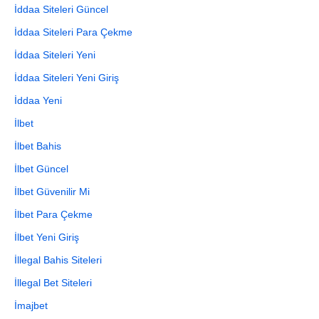
İddaa Siteleri Güncel
İddaa Siteleri Para Çekme
İddaa Siteleri Yeni
İddaa Siteleri Yeni Giriş
İddaa Yeni
İlbet
İlbet Bahis
İlbet Güncel
İlbet Güvenilir Mi
İlbet Para Çekme
İlbet Yeni Giriş
İllegal Bahis Siteleri
İllegal Bet Siteleri
İmajbet