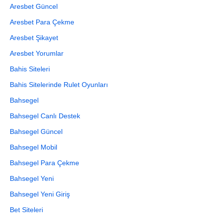
Aresbet Güncel
Aresbet Para Çekme
Aresbet Şikayet
Aresbet Yorumlar
Bahis Siteleri
Bahis Sitelerinde Rulet Oyunları
Bahsegel
Bahsegel Canlı Destek
Bahsegel Güncel
Bahsegel Mobil
Bahsegel Para Çekme
Bahsegel Yeni
Bahsegel Yeni Giriş
Bet Siteleri