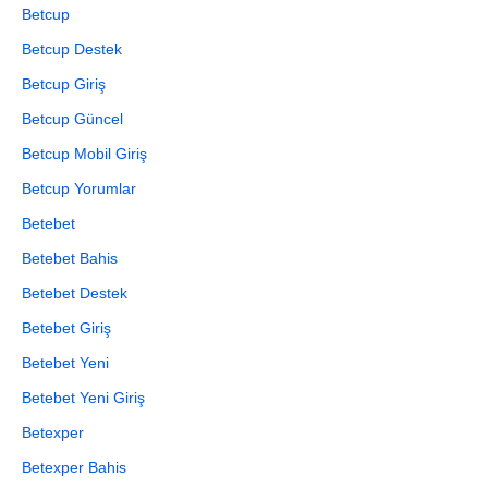
Betcup
Betcup Destek
Betcup Giriş
Betcup Güncel
Betcup Mobil Giriş
Betcup Yorumlar
Betebet
Betebet Bahis
Betebet Destek
Betebet Giriş
Betebet Yeni
Betebet Yeni Giriş
Betexper
Betexper Bahis