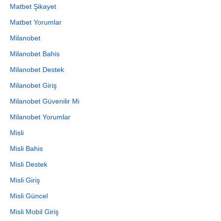
Matbet Şikayet
Matbet Yorumlar
Milanobet
Milanobet Bahis
Milanobet Destek
Milanobet Giriş
Milanobet Güvenilir Mi
Milanobet Yorumlar
Misli
Misli Bahis
Misli Destek
Misli Giriş
Misli Güncel
Misli Mobil Giriş