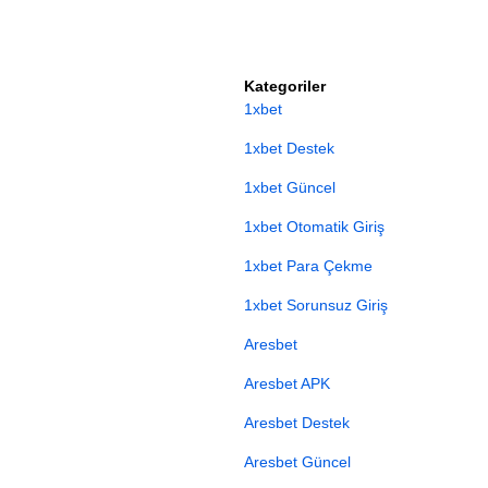
Kategoriler
1xbet
1xbet Destek
1xbet Güncel
1xbet Otomatik Giriş
1xbet Para Çekme
1xbet Sorunsuz Giriş
Aresbet
Aresbet APK
Aresbet Destek
Aresbet Güncel