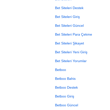
Bet Siteleri Destek
Bet Siteleri Giriş
Bet Siteleri Güncel
Bet Siteleri Para Çekme
Bet Siteleri Şikayet
Bet Siteleri Yeni Giriş
Bet Siteleri Yorumlar
Betboo
Betboo Bahis
Betboo Destek
Betboo Giriş
Betboo Güncel