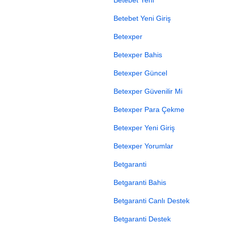
Betebet Yeni
Betebet Yeni Giriş
Betexper
Betexper Bahis
Betexper Güncel
Betexper Güvenilir Mi
Betexper Para Çekme
Betexper Yeni Giriş
Betexper Yorumlar
Betgaranti
Betgaranti Bahis
Betgaranti Canlı Destek
Betgaranti Destek