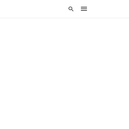
Type
your
search
query
and
hit
enter: