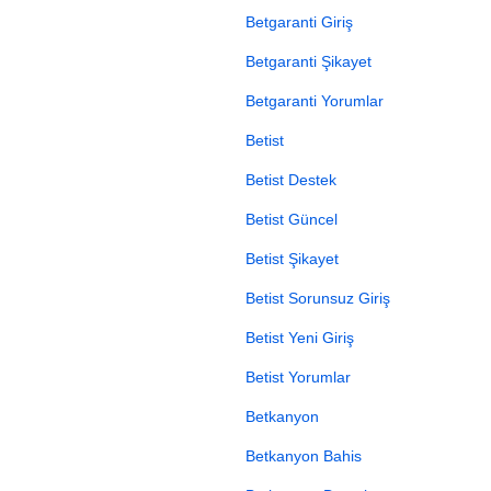
Betgaranti Giriş
Betgaranti Şikayet
Betgaranti Yorumlar
Betist
Betist Destek
Betist Güncel
Betist Şikayet
Betist Sorunsuz Giriş
Betist Yeni Giriş
Betist Yorumlar
Betkanyon
Betkanyon Bahis