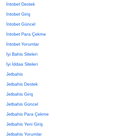
İntobet Destek
İntobet Giriş
İntobet Güncel
İntobet Para Çekme
İntobet Yorumlar
İyi Bahis Siteleri
İyi İddaa Siteleri
Jetbahis
Jetbahis Destek
Jetbahis Giriş
Jetbahis Güncel
Jetbahis Para Çekme
Jetbahis Yeni Giriş
Jetbahis Yorumlar