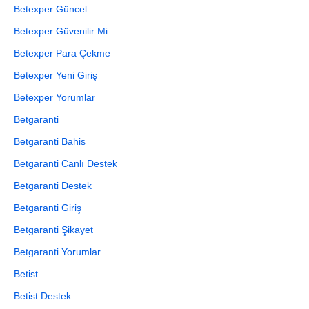
Betexper Güncel
Betexper Güvenilir Mi
Betexper Para Çekme
Betexper Yeni Giriş
Betexper Yorumlar
Betgaranti
Betgaranti Bahis
Betgaranti Canlı Destek
Betgaranti Destek
Betgaranti Giriş
Betgaranti Şikayet
Betgaranti Yorumlar
Betist
Betist Destek