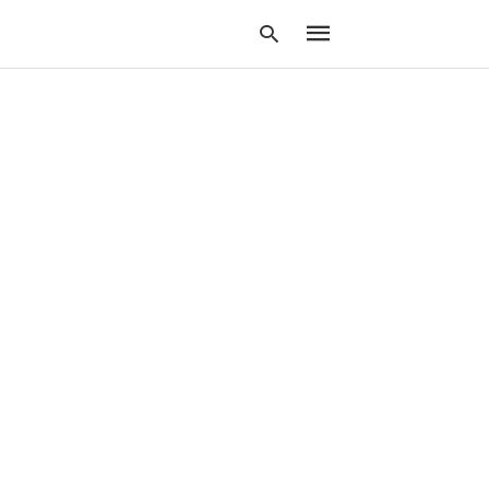
Type
your
search
query
and
hit
enter: