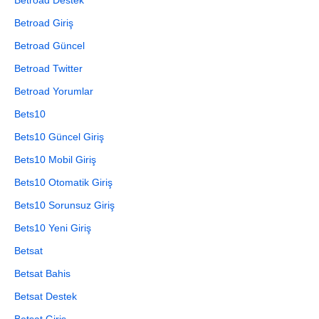
Betroad Giriş
Betroad Güncel
Betroad Twitter
Betroad Yorumlar
Bets10
Bets10 Güncel Giriş
Bets10 Mobil Giriş
Bets10 Otomatik Giriş
Bets10 Sorunsuz Giriş
Bets10 Yeni Giriş
Betsat
Betsat Bahis
Betsat Destek
Betsat Giriş