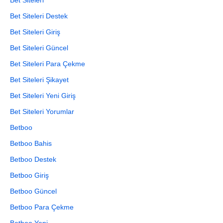
Bet Siteleri Destek
Bet Siteleri Giriş
Bet Siteleri Güncel
Bet Siteleri Para Çekme
Bet Siteleri Şikayet
Bet Siteleri Yeni Giriş
Bet Siteleri Yorumlar
Betboo
Betboo Bahis
Betboo Destek
Betboo Giriş
Betboo Güncel
Betboo Para Çekme
Betboo Yeni