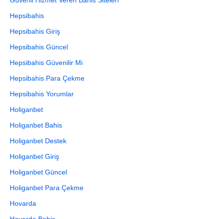
Hepsibahis
Hepsibahis Giriş
Hepsibahis Güncel
Hepsibahis Güvenilir Mi
Hepsibahis Para Çekme
Hepsibahis Yorumlar
Holiganbet
Holiganbet Bahis
Holiganbet Destek
Holiganbet Giriş
Holiganbet Güncel
Holiganbet Para Çekme
Hovarda
Hovarda Bahis