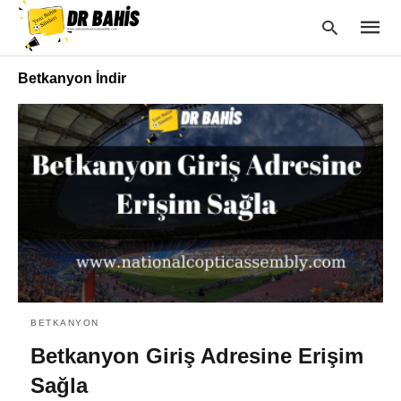
Betkanyon İndir
Type
your
searc
query
and
hit
enter:
BETKANYON
Betkanyon Giriş Adresine Erişim
Sağla