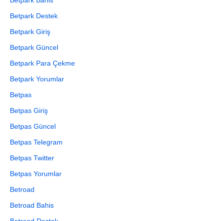
Betpark Destek
Betpark Giriş
Betpark Güncel
Betpark Para Çekme
Betpark Yorumlar
Betpas
Betpas Giriş
Betpas Güncel
Betpas Telegram
Betpas Twitter
Betpas Yorumlar
Betroad
Betroad Bahis
Betroad Destek