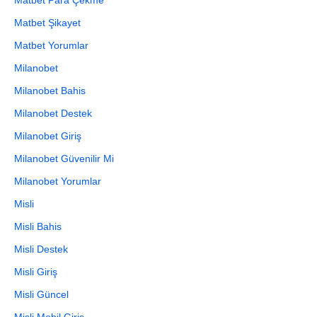
Matbet Şikayet
Matbet Yorumlar
Milanobet
Milanobet Bahis
Milanobet Destek
Milanobet Giriş
Milanobet Güvenilir Mi
Milanobet Yorumlar
Misli
Misli Bahis
Misli Destek
Misli Giriş
Misli Güncel
Misli Mobil Giriş