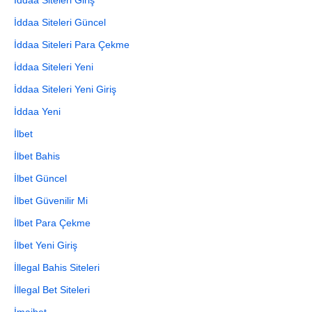
İddaa Siteleri Güncel
İddaa Siteleri Para Çekme
İddaa Siteleri Yeni
İddaa Siteleri Yeni Giriş
İddaa Yeni
İlbet
İlbet Bahis
İlbet Güncel
İlbet Güvenilir Mi
İlbet Para Çekme
İlbet Yeni Giriş
İllegal Bahis Siteleri
İllegal Bet Siteleri
İmajbet