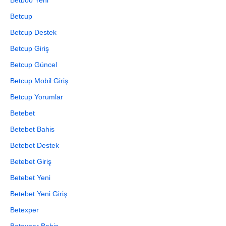
Betcup
Betcup Destek
Betcup Giriş
Betcup Güncel
Betcup Mobil Giriş
Betcup Yorumlar
Betebet
Betebet Bahis
Betebet Destek
Betebet Giriş
Betebet Yeni
Betebet Yeni Giriş
Betexper
Betexper Bahis