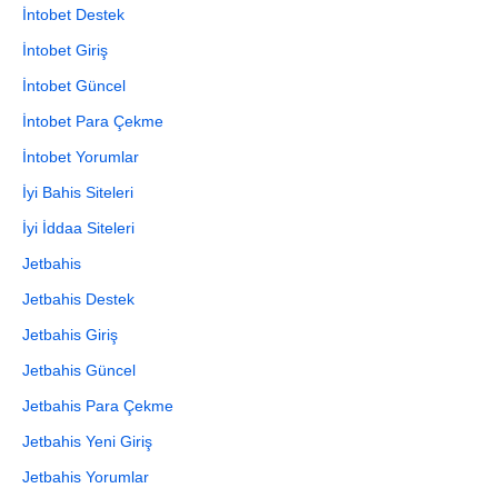
İntobet Destek
İntobet Giriş
İntobet Güncel
İntobet Para Çekme
İntobet Yorumlar
İyi Bahis Siteleri
İyi İddaa Siteleri
Jetbahis
Jetbahis Destek
Jetbahis Giriş
Jetbahis Güncel
Jetbahis Para Çekme
Jetbahis Yeni Giriş
Jetbahis Yorumlar