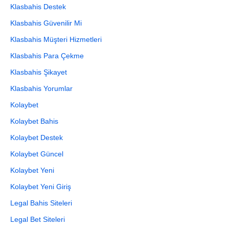
Klasbahis Destek
Klasbahis Güvenilir Mi
Klasbahis Müşteri Hizmetleri
Klasbahis Para Çekme
Klasbahis Şikayet
Klasbahis Yorumlar
Kolaybet
Kolaybet Bahis
Kolaybet Destek
Kolaybet Güncel
Kolaybet Yeni
Kolaybet Yeni Giriş
Legal Bahis Siteleri
Legal Bet Siteleri