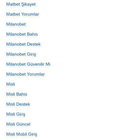
Matbet Şikayet
Matbet Yorumlar
Milanobet
Milanobet Bahis
Milanobet Destek
Milanobet Giriş
Milanobet Güvenilir Mi
Milanobet Yorumlar
Misli
Misli Bahis
Misli Destek
Misli Giriş
Misli Güncel
Misli Mobil Giriş