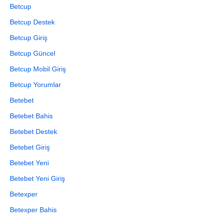
Betcup
Betcup Destek
Betcup Giriş
Betcup Güncel
Betcup Mobil Giriş
Betcup Yorumlar
Betebet
Betebet Bahis
Betebet Destek
Betebet Giriş
Betebet Yeni
Betebet Yeni Giriş
Betexper
Betexper Bahis