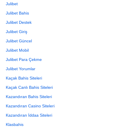
Julibet
Julibet Bahis
Julibet Destek
Julibet Giriş
Julibet Güncel
Julibet Mobil
Julibet Para Çekme
Julibet Yorumlar
Kaçak Bahis Siteleri
Kaçak Canlı Bahis Siteleri
Kazandıran Bahis Siteleri
Kazandıran Casino Siteleri
Kazandıran İddaa Siteleri
Klasbahis