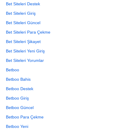
Bet Siteleri Destek
Bet Siteleri Giriş
Bet Siteleri Güncel
Bet Siteleri Para Çekme
Bet Siteleri Şikayet
Bet Siteleri Yeni Giriş
Bet Siteleri Yorumlar
Betboo
Betboo Bahis
Betboo Destek
Betboo Giriş
Betboo Güncel
Betboo Para Çekme
Betboo Yeni