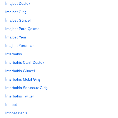
İmajbet Destek
İmajbet Giriş
İmajbet Güncel
İmajbet Para Çekme
İmajbet Yeni
İmajbet Yorumlar
İnterbahis
İnterbahis Canlı Destek
İnterbahis Güncel
İnterbahis Mobil Giriş
İnterbahis Sorunsuz Giriş
İnterbahis Twitter
İntobet
İntobet Bahis