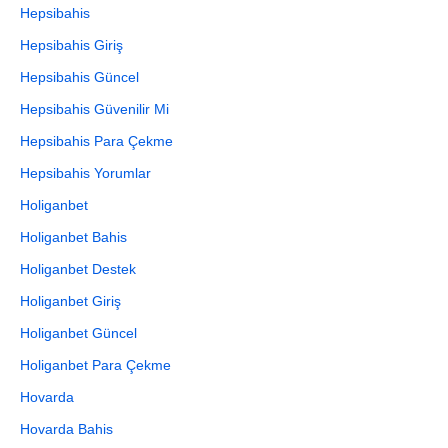
Hepsibahis
Hepsibahis Giriş
Hepsibahis Güncel
Hepsibahis Güvenilir Mi
Hepsibahis Para Çekme
Hepsibahis Yorumlar
Holiganbet
Holiganbet Bahis
Holiganbet Destek
Holiganbet Giriş
Holiganbet Güncel
Holiganbet Para Çekme
Hovarda
Hovarda Bahis