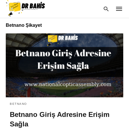
Betnano Şikayet
Type
your
searc
query
and
hit
enter:
BETNANO
Betnano Giriş Adresine Erişim
Sağla