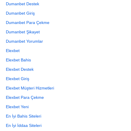
Dumanbet Destek
Dumanbet Giriş
Dumanbet Para Çekme
Dumanbet Şikayet
Dumanbet Yorumlar
Elexbet
Elexbet Bahis
Elexbet Destek
Elexbet Giriş
Elexbet Müşteri Hizmetleri
Elexbet Para Çekme
Elexbet Yeni
En İyi Bahis Siteleri
En İyi İddaa Siteleri