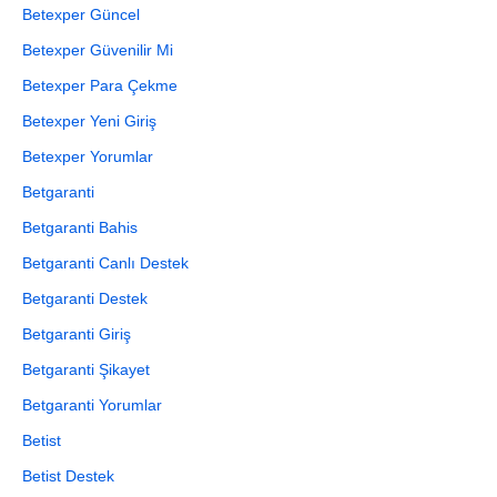
Betexper Güncel
Betexper Güvenilir Mi
Betexper Para Çekme
Betexper Yeni Giriş
Betexper Yorumlar
Betgaranti
Betgaranti Bahis
Betgaranti Canlı Destek
Betgaranti Destek
Betgaranti Giriş
Betgaranti Şikayet
Betgaranti Yorumlar
Betist
Betist Destek