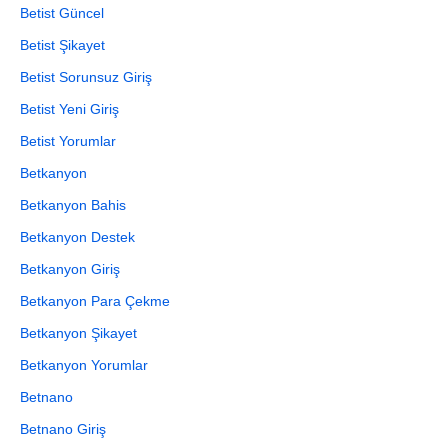
Betist Güncel
Betist Şikayet
Betist Sorunsuz Giriş
Betist Yeni Giriş
Betist Yorumlar
Betkanyon
Betkanyon Bahis
Betkanyon Destek
Betkanyon Giriş
Betkanyon Para Çekme
Betkanyon Şikayet
Betkanyon Yorumlar
Betnano
Betnano Giriş