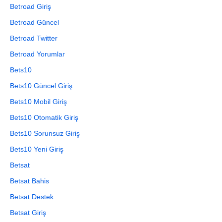
Betroad Giriş
Betroad Güncel
Betroad Twitter
Betroad Yorumlar
Bets10
Bets10 Güncel Giriş
Bets10 Mobil Giriş
Bets10 Otomatik Giriş
Bets10 Sorunsuz Giriş
Bets10 Yeni Giriş
Betsat
Betsat Bahis
Betsat Destek
Betsat Giriş