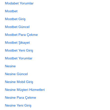
Modabet Yorumlar
Mostbet
Mostbet Giriş
Mostbet Güncel
Mostbet Para Çekme
Mostbet Şikayet
Mostbet Yeni Giriş
Mostbet Yorumlar
Nesine
Nesine Güncel
Nesine Mobil Giriş
Nesine Müşteri Hizmetleri
Nesine Para Çekme
Nesine Yeni Giriş