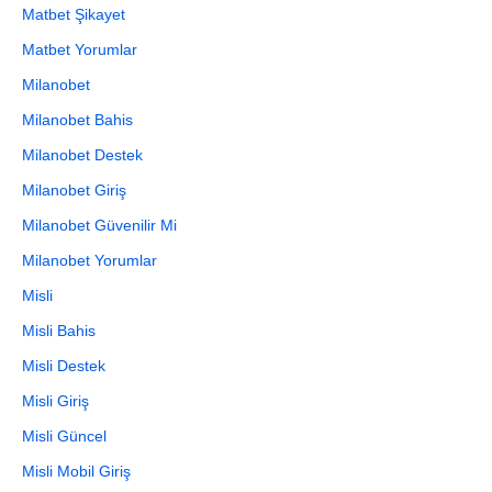
Matbet Şikayet
Matbet Yorumlar
Milanobet
Milanobet Bahis
Milanobet Destek
Milanobet Giriş
Milanobet Güvenilir Mi
Milanobet Yorumlar
Misli
Misli Bahis
Misli Destek
Misli Giriş
Misli Güncel
Misli Mobil Giriş