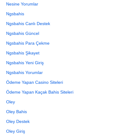
Nesine Yorumlar
Ngsbahis
Ngsbahis Canlı Destek
Ngsbahis Güncel
Ngsbahis Para Çekme
Ngsbahis Şikayet
Ngsbahis Yeni Giriş
Ngsbahis Yorumlar
Ödeme Yapan Casino Siteleri
Ödeme Yapan Kaçak Bahis Siteleri
Oley
Oley Bahis
Oley Destek
Oley Giriş