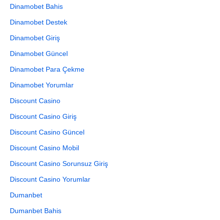
Dinamobet Bahis
Dinamobet Destek
Dinamobet Giriş
Dinamobet Güncel
Dinamobet Para Çekme
Dinamobet Yorumlar
Discount Casino
Discount Casino Giriş
Discount Casino Güncel
Discount Casino Mobil
Discount Casino Sorunsuz Giriş
Discount Casino Yorumlar
Dumanbet
Dumanbet Bahis