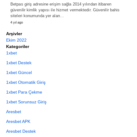
Betpas giriş adresine erişim sağla 2014 yılından itibaren
güvenilir kimlik yapısı ile hizmet vermektedir. Güvenilir bahis
siteleri konumunda yer alan…
4 yıl ago
Arşivler
Ekim 2022
Kategoriler
1xbet
1xbet Destek
1xbet Güncel
1xbet Otomatik Giriş
1xbet Para Çekme
1xbet Sorunsuz Giriş
Aresbet
Aresbet APK
Aresbet Destek