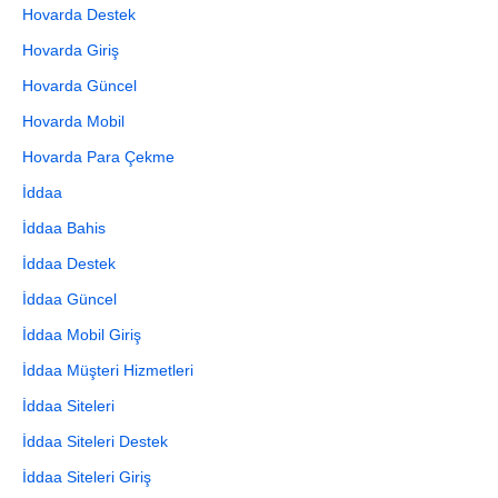
Hovarda Destek
Hovarda Giriş
Hovarda Güncel
Hovarda Mobil
Hovarda Para Çekme
İddaa
İddaa Bahis
İddaa Destek
İddaa Güncel
İddaa Mobil Giriş
İddaa Müşteri Hizmetleri
İddaa Siteleri
İddaa Siteleri Destek
İddaa Siteleri Giriş