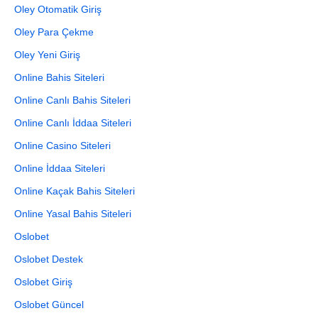
Oley Otomatik Giriş
Oley Para Çekme
Oley Yeni Giriş
Online Bahis Siteleri
Online Canlı Bahis Siteleri
Online Canlı İddaa Siteleri
Online Casino Siteleri
Online İddaa Siteleri
Online Kaçak Bahis Siteleri
Online Yasal Bahis Siteleri
Oslobet
Oslobet Destek
Oslobet Giriş
Oslobet Güncel