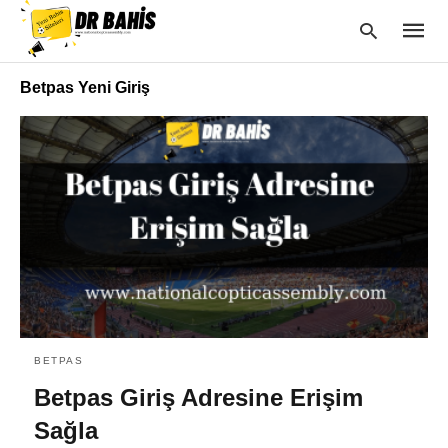
Betpas Yeni Giriş
Type
your
searc
query
and
hit
enter:
BETPAS
Betpas Giriş Adresine Erişim
Sağla