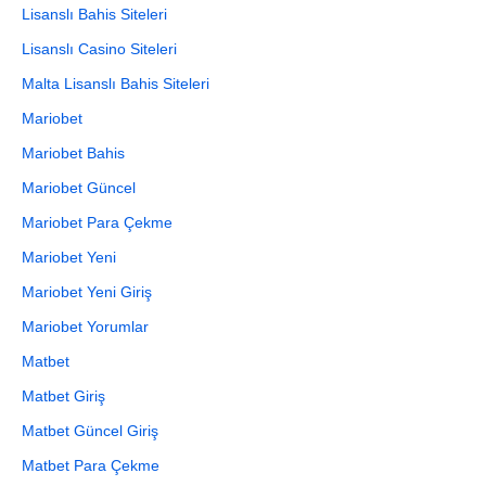
Lisanslı Bahis Siteleri
Lisanslı Casino Siteleri
Malta Lisanslı Bahis Siteleri
Mariobet
Mariobet Bahis
Mariobet Güncel
Mariobet Para Çekme
Mariobet Yeni
Mariobet Yeni Giriş
Mariobet Yorumlar
Matbet
Matbet Giriş
Matbet Güncel Giriş
Matbet Para Çekme