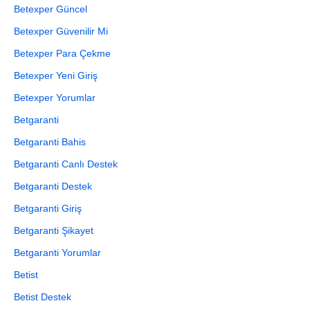
Betexper Güncel
Betexper Güvenilir Mi
Betexper Para Çekme
Betexper Yeni Giriş
Betexper Yorumlar
Betgaranti
Betgaranti Bahis
Betgaranti Canlı Destek
Betgaranti Destek
Betgaranti Giriş
Betgaranti Şikayet
Betgaranti Yorumlar
Betist
Betist Destek