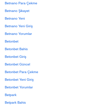
Betnano Para Çekme
Betnano Şikayet
Betnano Yeni
Betnano Yeni Giriş
Betnano Yorumlar
Betonbet
Betonbet Bahis
Betonbet Giriş
Betonbet Güncel
Betonbet Para Çekme
Betonbet Yeni Giriş
Betonbet Yorumlar
Betpark
Betpark Bahis