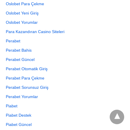
Oslobet Para Çekme
Oslobet Yeni Giriş
Oslobet Yorumlar
Para Kazandıran Casino Siteleri
Perabet
Perabet Bahis
Perabet Güncel
Perabet Otomatik Giriş
Perabet Para Çekme
Perabet Sorunsuz Giriş
Perabet Yorumlar
Piabet
Piabet Destek
Piabet Güncel