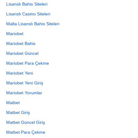
Lisanslı Bahis Siteleri
Lisanslı Casino Siteleri
Malta Lisanslı Bahis Siteleri
Mariobet
Mariobet Bahis
Mariobet Güncel
Mariobet Para Çekme
Mariobet Yeni
Mariobet Yeni Giriş
Mariobet Yorumlar
Matbet
Matbet Giriş
Matbet Güncel Giriş
Matbet Para Çekme