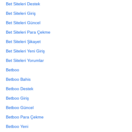
Bet Siteleri Destek
Bet Siteleri Giriş
Bet Siteleri Güncel
Bet Siteleri Para Çekme
Bet Siteleri Şikayet
Bet Siteleri Yeni Giriş
Bet Siteleri Yorumlar
Betboo
Betboo Bahis
Betboo Destek
Betboo Giriş
Betboo Güncel
Betboo Para Çekme
Betboo Yeni