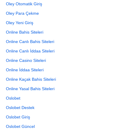
Oley Otomatik Giriş
Oley Para Çekme
Oley Yeni Giriş
Online Bahis Siteleri
Online Canlı Bahis Siteleri
Online Canlı İddaa Siteleri
Online Casino Siteleri
Online İddaa Siteleri
Online Kaçak Bahis Siteleri
Online Yasal Bahis Siteleri
Oslobet
Oslobet Destek
Oslobet Giriş
Oslobet Güncel