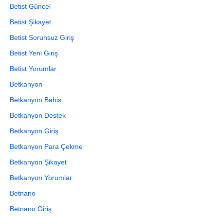
Betist Güncel
Betist Şikayet
Betist Sorunsuz Giriş
Betist Yeni Giriş
Betist Yorumlar
Betkanyon
Betkanyon Bahis
Betkanyon Destek
Betkanyon Giriş
Betkanyon Para Çekme
Betkanyon Şikayet
Betkanyon Yorumlar
Betnano
Betnano Giriş