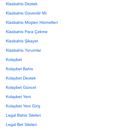
Klasbahis Destek
Klasbahis Güvenilir Mi
Klasbahis Müşteri Hizmetleri
Klasbahis Para Çekme
Klasbahis Şikayet
Klasbahis Yorumlar
Kolaybet
Kolaybet Bahis
Kolaybet Destek
Kolaybet Güncel
Kolaybet Yeni
Kolaybet Yeni Giriş
Legal Bahis Siteleri
Legal Bet Siteleri