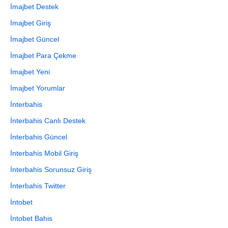
İmajbet Destek
İmajbet Giriş
İmajbet Güncel
İmajbet Para Çekme
İmajbet Yeni
İmajbet Yorumlar
İnterbahis
İnterbahis Canlı Destek
İnterbahis Güncel
İnterbahis Mobil Giriş
İnterbahis Sorunsuz Giriş
İnterbahis Twitter
İntobet
İntobet Bahis