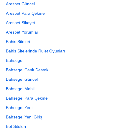
Aresbet Güncel
Aresbet Para Çekme
Aresbet Şikayet
Aresbet Yorumlar
Bahis Siteleri
Bahis Sitelerinde Rulet Oyunları
Bahsegel
Bahsegel Canlı Destek
Bahsegel Güncel
Bahsegel Mobil
Bahsegel Para Çekme
Bahsegel Yeni
Bahsegel Yeni Giriş
Bet Siteleri