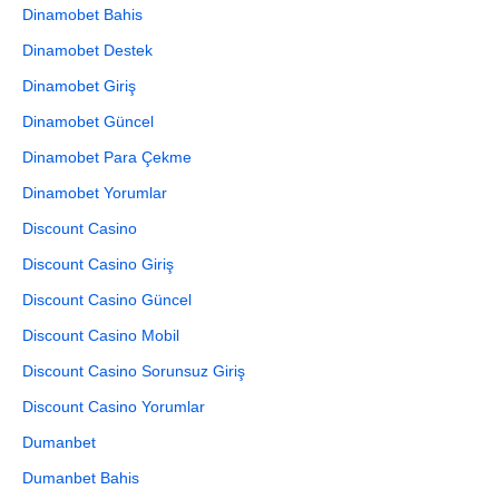
Dinamobet Bahis
Dinamobet Destek
Dinamobet Giriş
Dinamobet Güncel
Dinamobet Para Çekme
Dinamobet Yorumlar
Discount Casino
Discount Casino Giriş
Discount Casino Güncel
Discount Casino Mobil
Discount Casino Sorunsuz Giriş
Discount Casino Yorumlar
Dumanbet
Dumanbet Bahis