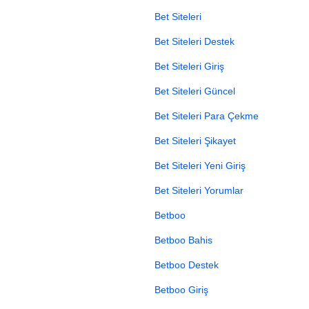
Bet Siteleri
Bet Siteleri Destek
Bet Siteleri Giriş
Bet Siteleri Güncel
Bet Siteleri Para Çekme
Bet Siteleri Şikayet
Bet Siteleri Yeni Giriş
Bet Siteleri Yorumlar
Betboo
Betboo Bahis
Betboo Destek
Betboo Giriş