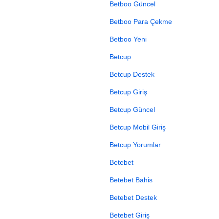
Betboo Güncel
Betboo Para Çekme
Betboo Yeni
Betcup
Betcup Destek
Betcup Giriş
Betcup Güncel
Betcup Mobil Giriş
Betcup Yorumlar
Betebet
Betebet Bahis
Betebet Destek
Betebet Giriş