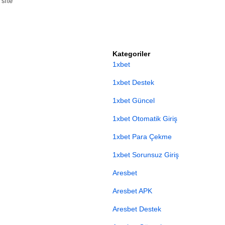
 site
Kategoriler
1xbet
1xbet Destek
1xbet Güncel
1xbet Otomatik Giriş
1xbet Para Çekme
1xbet Sorunsuz Giriş
Aresbet
Aresbet APK
Aresbet Destek