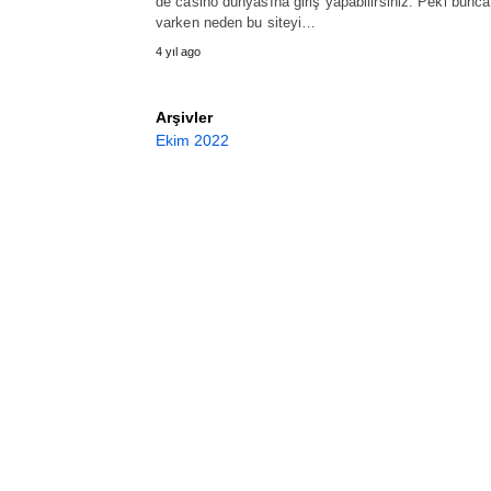
de casino dünyasına giriş yapabilirsiniz. Peki bunca
varken neden bu siteyi…
4 yıl ago
Arşivler
Ekim 2022