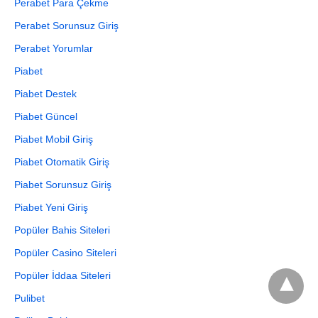
Perabet Para Çekme
Perabet Sorunsuz Giriş
Perabet Yorumlar
Piabet
Piabet Destek
Piabet Güncel
Piabet Mobil Giriş
Piabet Otomatik Giriş
Piabet Sorunsuz Giriş
Piabet Yeni Giriş
Popüler Bahis Siteleri
Popüler Casino Siteleri
Popüler İddaa Siteleri
Pulibet