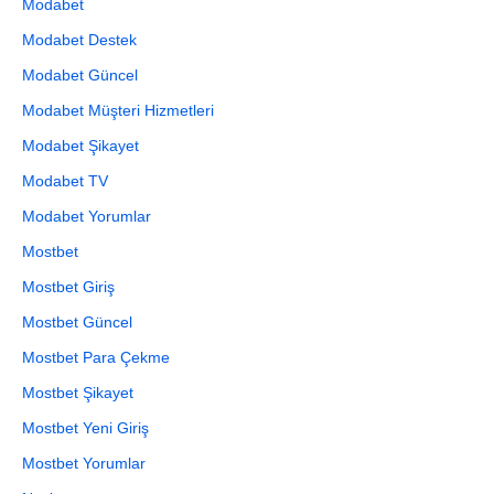
Modabet
Modabet Destek
Modabet Güncel
Modabet Müşteri Hizmetleri
Modabet Şikayet
Modabet TV
Modabet Yorumlar
Mostbet
Mostbet Giriş
Mostbet Güncel
Mostbet Para Çekme
Mostbet Şikayet
Mostbet Yeni Giriş
Mostbet Yorumlar