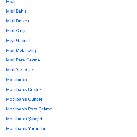
Misli
Misli Bahis
Misli Destek
Misli Giriş
Misli Güncel
Misli Mobil Giriş
Misli Para Çekme
Misli Yorumlar
Mobilbahis
Mobilbahis Destek
Mobilbahis Güncel
Mobilbahis Para Çekme
Mobilbahis Şikayet
Mobilbahis Yorumlar