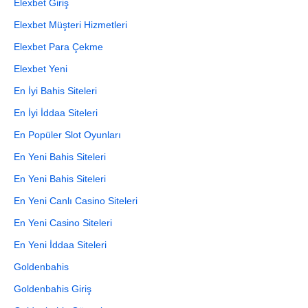
Elexbet Giriş
Elexbet Müşteri Hizmetleri
Elexbet Para Çekme
Elexbet Yeni
En İyi Bahis Siteleri
En İyi İddaa Siteleri
En Popüler Slot Oyunları
En Yeni Bahis Siteleri
En Yeni Bahis Siteleri
En Yeni Canlı Casino Siteleri
En Yeni Casino Siteleri
En Yeni İddaa Siteleri
Goldenbahis
Goldenbahis Giriş