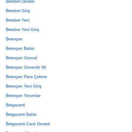
Betebet Destek
Betebet Giriş
Betebet Yeni
Betebet Yeni Giriş
Betexper
Betexper Bahis
Betexper Güncel
Betexper Güvenilir Mi
Betexper Para Çekme
Betexper Yeni Giriş
Betexper Yorumlar
Betgaranti
Betgaranti Bahis
Betgaranti Canlı Destek