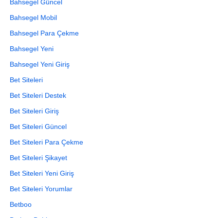
Bahsegel Güncel
Bahsegel Mobil
Bahsegel Para Çekme
Bahsegel Yeni
Bahsegel Yeni Giriş
Bet Siteleri
Bet Siteleri Destek
Bet Siteleri Giriş
Bet Siteleri Güncel
Bet Siteleri Para Çekme
Bet Siteleri Şikayet
Bet Siteleri Yeni Giriş
Bet Siteleri Yorumlar
Betboo