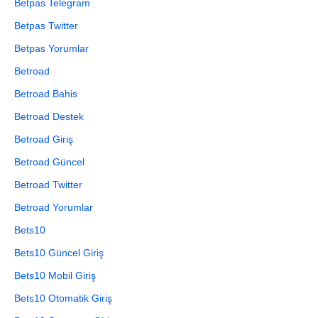
Betpas Telegram
Betpas Twitter
Betpas Yorumlar
Betroad
Betroad Bahis
Betroad Destek
Betroad Giriş
Betroad Güncel
Betroad Twitter
Betroad Yorumlar
Bets10
Bets10 Güncel Giriş
Bets10 Mobil Giriş
Bets10 Otomatik Giriş