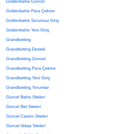
Goldenbahis Güncel
Goldenbahis Para Çekme
Goldenbahis Sorunsuz Giriş
Goldenbahis Yeni Giriş
Grandbetting
Grandbetting Destek
Grandbetting Güncel
Grandbetting Para Çekme
Grandbetting Yeni Giriş
Grandbetting Yorumlar
Güncel Bahis Siteleri
Güncel Bet Siteleri
Güncel Casino Siteleri
Güncel İddaa Siteleri