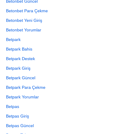
Betonbet Güncel
Betonbet Para Çekme
Betonbet Yeni Giriş
Betonbet Yorumlar
Betpark
Betpark Bahis
Betpark Destek
Betpark Giriş
Betpark Güncel
Betpark Para Çekme
Betpark Yorumlar
Betpas
Betpas Giriş
Betpas Güncel