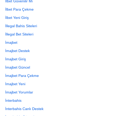
İlbet Güvenilir Mi
İlbet Para Çekme
İlbet Yeni Giriş
İllegal Bahis Siteleri
İllegal Bet Siteleri
İmajbet
İmajbet Destek
İmajbet Giriş
İmajbet Güncel
İmajbet Para Çekme
İmajbet Yeni
İmajbet Yorumlar
İnterbahis
İnterbahis Canlı Destek