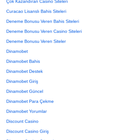
Çok Kazandıran Casino Siteleri
Curacao Lisanslı Bahis Siteleri
Deneme Bonusu Veren Bahis Siteleri
Deneme Bonusu Veren Casino Siteleri
Deneme Bonusu Veren Siteler
Dinamobet
Dinamobet Bahis
Dinamobet Destek
Dinamobet Giriş
Dinamobet Güncel
Dinamobet Para Çekme
Dinamobet Yorumlar
Discount Casino
Discount Casino Giriş