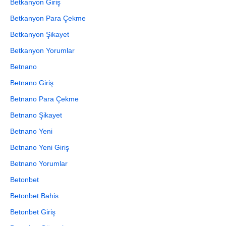
Betkanyon Giriş
Betkanyon Para Çekme
Betkanyon Şikayet
Betkanyon Yorumlar
Betnano
Betnano Giriş
Betnano Para Çekme
Betnano Şikayet
Betnano Yeni
Betnano Yeni Giriş
Betnano Yorumlar
Betonbet
Betonbet Bahis
Betonbet Giriş