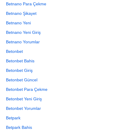
Betnano Para Çekme
Betnano Şikayet
Betnano Yeni
Betnano Yeni Giriş
Betnano Yorumlar
Betonbet
Betonbet Bahis
Betonbet Giriş
Betonbet Güncel
Betonbet Para Çekme
Betonbet Yeni Giriş
Betonbet Yorumlar
Betpark
Betpark Bahis