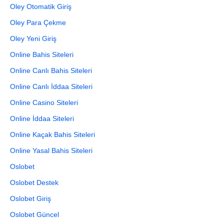
Oley Otomatik Giriş
Oley Para Çekme
Oley Yeni Giriş
Online Bahis Siteleri
Online Canlı Bahis Siteleri
Online Canlı İddaa Siteleri
Online Casino Siteleri
Online İddaa Siteleri
Online Kaçak Bahis Siteleri
Online Yasal Bahis Siteleri
Oslobet
Oslobet Destek
Oslobet Giriş
Oslobet Güncel