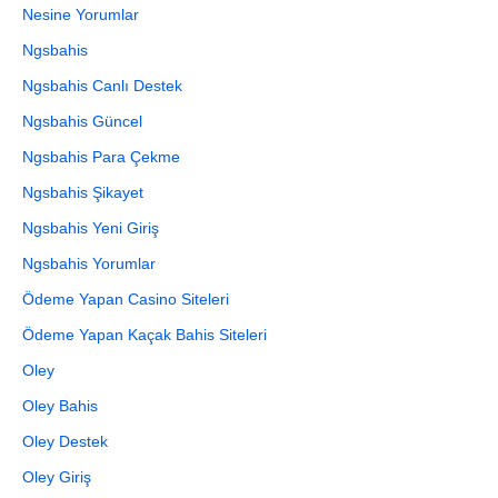
Nesine Yorumlar
Ngsbahis
Ngsbahis Canlı Destek
Ngsbahis Güncel
Ngsbahis Para Çekme
Ngsbahis Şikayet
Ngsbahis Yeni Giriş
Ngsbahis Yorumlar
Ödeme Yapan Casino Siteleri
Ödeme Yapan Kaçak Bahis Siteleri
Oley
Oley Bahis
Oley Destek
Oley Giriş