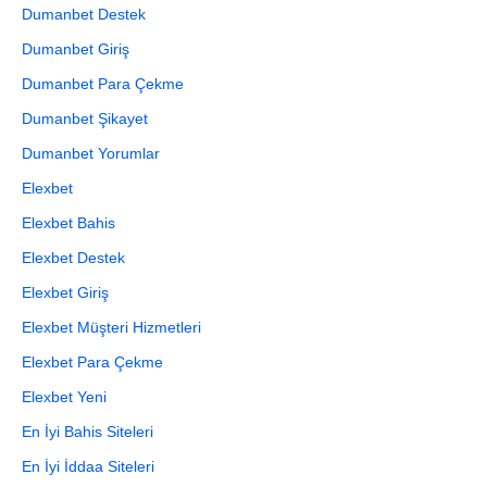
Dumanbet Destek
Dumanbet Giriş
Dumanbet Para Çekme
Dumanbet Şikayet
Dumanbet Yorumlar
Elexbet
Elexbet Bahis
Elexbet Destek
Elexbet Giriş
Elexbet Müşteri Hizmetleri
Elexbet Para Çekme
Elexbet Yeni
En İyi Bahis Siteleri
En İyi İddaa Siteleri