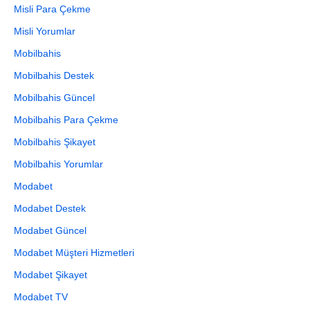
Misli Para Çekme
Misli Yorumlar
Mobilbahis
Mobilbahis Destek
Mobilbahis Güncel
Mobilbahis Para Çekme
Mobilbahis Şikayet
Mobilbahis Yorumlar
Modabet
Modabet Destek
Modabet Güncel
Modabet Müşteri Hizmetleri
Modabet Şikayet
Modabet TV