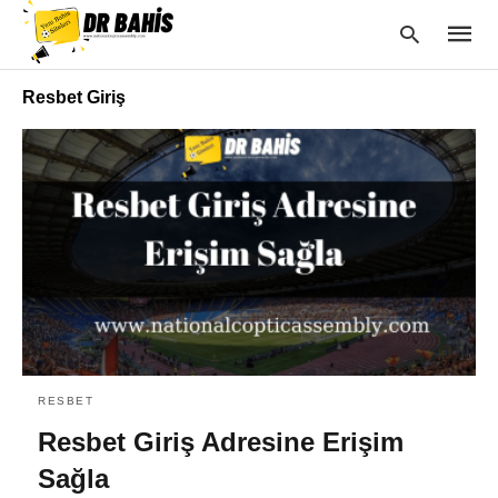
Resbet Giriş
Type
your
searc
query
and
hit
enter:
RESBET
Resbet Giriş Adresine Erişim
Sağla