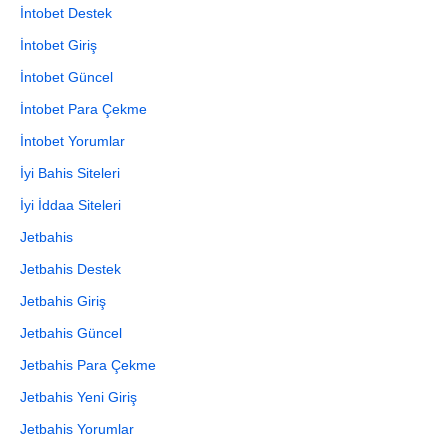
İntobet Destek
İntobet Giriş
İntobet Güncel
İntobet Para Çekme
İntobet Yorumlar
İyi Bahis Siteleri
İyi İddaa Siteleri
Jetbahis
Jetbahis Destek
Jetbahis Giriş
Jetbahis Güncel
Jetbahis Para Çekme
Jetbahis Yeni Giriş
Jetbahis Yorumlar