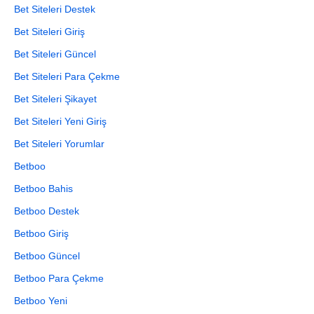
Bet Siteleri Destek
Bet Siteleri Giriş
Bet Siteleri Güncel
Bet Siteleri Para Çekme
Bet Siteleri Şikayet
Bet Siteleri Yeni Giriş
Bet Siteleri Yorumlar
Betboo
Betboo Bahis
Betboo Destek
Betboo Giriş
Betboo Güncel
Betboo Para Çekme
Betboo Yeni