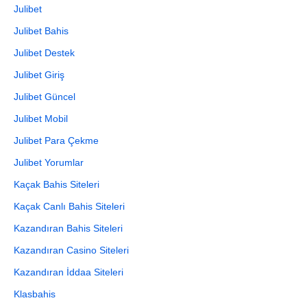
Julibet
Julibet Bahis
Julibet Destek
Julibet Giriş
Julibet Güncel
Julibet Mobil
Julibet Para Çekme
Julibet Yorumlar
Kaçak Bahis Siteleri
Kaçak Canlı Bahis Siteleri
Kazandıran Bahis Siteleri
Kazandıran Casino Siteleri
Kazandıran İddaa Siteleri
Klasbahis