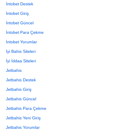
İntobet Destek
İntobet Giriş
İntobet Güncel
İntobet Para Çekme
İntobet Yorumlar
İyi Bahis Siteleri
İyi İddaa Siteleri
Jetbahis
Jetbahis Destek
Jetbahis Giriş
Jetbahis Güncel
Jetbahis Para Çekme
Jetbahis Yeni Giriş
Jetbahis Yorumlar