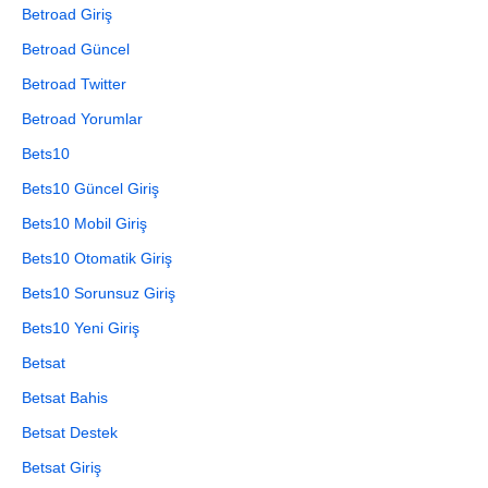
Betroad Giriş
Betroad Güncel
Betroad Twitter
Betroad Yorumlar
Bets10
Bets10 Güncel Giriş
Bets10 Mobil Giriş
Bets10 Otomatik Giriş
Bets10 Sorunsuz Giriş
Bets10 Yeni Giriş
Betsat
Betsat Bahis
Betsat Destek
Betsat Giriş