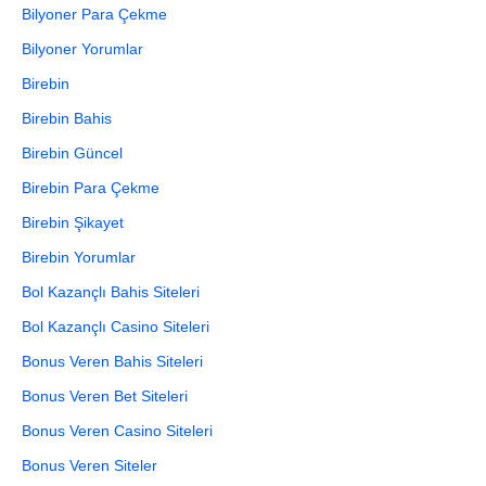
Bilyoner Para Çekme
Bilyoner Yorumlar
Birebin
Birebin Bahis
Birebin Güncel
Birebin Para Çekme
Birebin Şikayet
Birebin Yorumlar
Bol Kazançlı Bahis Siteleri
Bol Kazançlı Casino Siteleri
Bonus Veren Bahis Siteleri
Bonus Veren Bet Siteleri
Bonus Veren Casino Siteleri
Bonus Veren Siteler