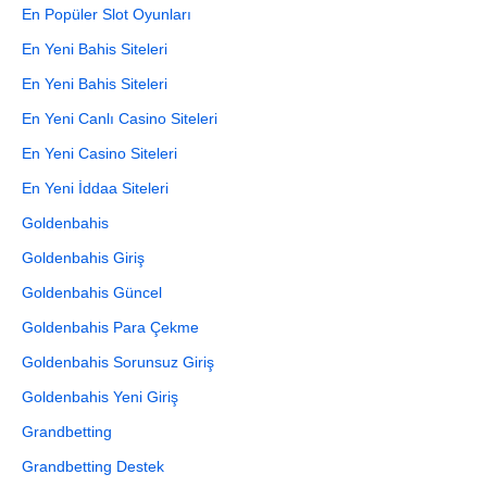
En Popüler Slot Oyunları
En Yeni Bahis Siteleri
En Yeni Bahis Siteleri
En Yeni Canlı Casino Siteleri
En Yeni Casino Siteleri
En Yeni İddaa Siteleri
Goldenbahis
Goldenbahis Giriş
Goldenbahis Güncel
Goldenbahis Para Çekme
Goldenbahis Sorunsuz Giriş
Goldenbahis Yeni Giriş
Grandbetting
Grandbetting Destek