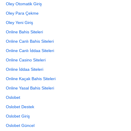
Oley Otomatik Giriş
Oley Para Çekme
Oley Yeni Giriş
Online Bahis Siteleri
Online Canlı Bahis Siteleri
Online Canlı İddaa Siteleri
Online Casino Siteleri
Online İddaa Siteleri
Online Kaçak Bahis Siteleri
Online Yasal Bahis Siteleri
Oslobet
Oslobet Destek
Oslobet Giriş
Oslobet Güncel