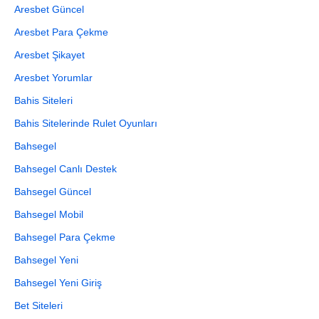
Aresbet Güncel
Aresbet Para Çekme
Aresbet Şikayet
Aresbet Yorumlar
Bahis Siteleri
Bahis Sitelerinde Rulet Oyunları
Bahsegel
Bahsegel Canlı Destek
Bahsegel Güncel
Bahsegel Mobil
Bahsegel Para Çekme
Bahsegel Yeni
Bahsegel Yeni Giriş
Bet Siteleri