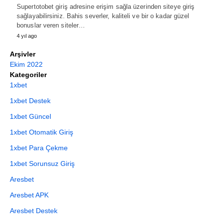
Supertotobet giriş adresine erişim sağla üzerinden siteye giriş
sağlayabilirsiniz. Bahis severler, kaliteli ve bir o kadar güzel
bonuslar veren siteler…
4 yıl ago
Arşivler
Ekim 2022
Kategoriler
1xbet
1xbet Destek
1xbet Güncel
1xbet Otomatik Giriş
1xbet Para Çekme
1xbet Sorunsuz Giriş
Aresbet
Aresbet APK
Aresbet Destek