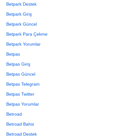
Betpark Destek
Betpark Giriş
Betpark Güncel
Betpark Para Çekme
Betpark Yorumlar
Betpas
Betpas Giriş
Betpas Güncel
Betpas Telegram
Betpas Twitter
Betpas Yorumlar
Betroad
Betroad Bahis
Betroad Destek