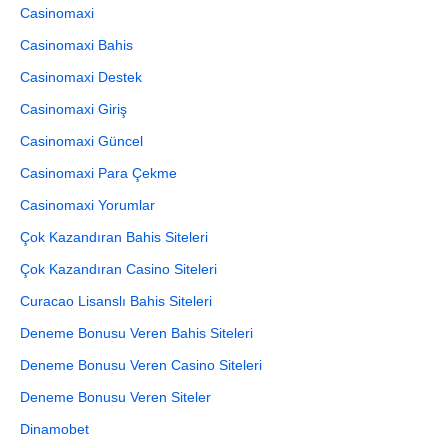
Casinomaxi
Casinomaxi Bahis
Casinomaxi Destek
Casinomaxi Giriş
Casinomaxi Güncel
Casinomaxi Para Çekme
Casinomaxi Yorumlar
Çok Kazandıran Bahis Siteleri
Çok Kazandıran Casino Siteleri
Curacao Lisanslı Bahis Siteleri
Deneme Bonusu Veren Bahis Siteleri
Deneme Bonusu Veren Casino Siteleri
Deneme Bonusu Veren Siteler
Dinamobet