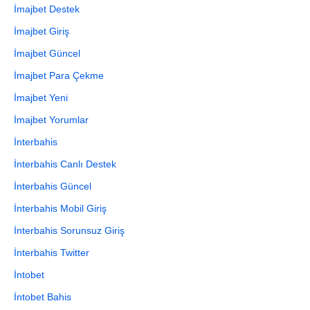
İmajbet Destek
İmajbet Giriş
İmajbet Güncel
İmajbet Para Çekme
İmajbet Yeni
İmajbet Yorumlar
İnterbahis
İnterbahis Canlı Destek
İnterbahis Güncel
İnterbahis Mobil Giriş
İnterbahis Sorunsuz Giriş
İnterbahis Twitter
İntobet
İntobet Bahis