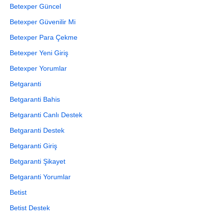
Betexper Güncel
Betexper Güvenilir Mi
Betexper Para Çekme
Betexper Yeni Giriş
Betexper Yorumlar
Betgaranti
Betgaranti Bahis
Betgaranti Canlı Destek
Betgaranti Destek
Betgaranti Giriş
Betgaranti Şikayet
Betgaranti Yorumlar
Betist
Betist Destek