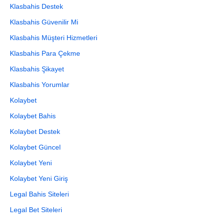
Klasbahis Destek
Klasbahis Güvenilir Mi
Klasbahis Müşteri Hizmetleri
Klasbahis Para Çekme
Klasbahis Şikayet
Klasbahis Yorumlar
Kolaybet
Kolaybet Bahis
Kolaybet Destek
Kolaybet Güncel
Kolaybet Yeni
Kolaybet Yeni Giriş
Legal Bahis Siteleri
Legal Bet Siteleri