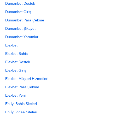
Dumanbet Destek
Dumanbet Giriş
Dumanbet Para Çekme
Dumanbet Şikayet
Dumanbet Yorumlar
Elexbet
Elexbet Bahis
Elexbet Destek
Elexbet Giriş
Elexbet Müşteri Hizmetleri
Elexbet Para Çekme
Elexbet Yeni
En İyi Bahis Siteleri
En İyi İddaa Siteleri