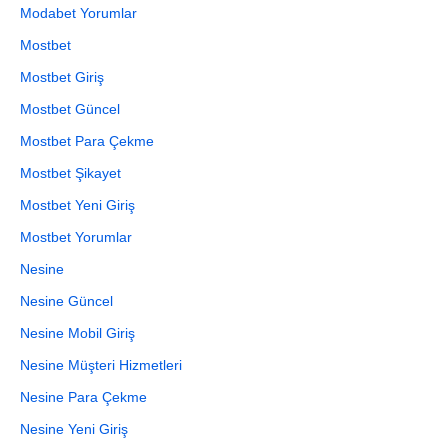
Modabet Yorumlar
Mostbet
Mostbet Giriş
Mostbet Güncel
Mostbet Para Çekme
Mostbet Şikayet
Mostbet Yeni Giriş
Mostbet Yorumlar
Nesine
Nesine Güncel
Nesine Mobil Giriş
Nesine Müşteri Hizmetleri
Nesine Para Çekme
Nesine Yeni Giriş