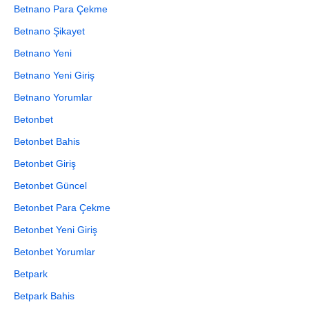
Betnano Para Çekme
Betnano Şikayet
Betnano Yeni
Betnano Yeni Giriş
Betnano Yorumlar
Betonbet
Betonbet Bahis
Betonbet Giriş
Betonbet Güncel
Betonbet Para Çekme
Betonbet Yeni Giriş
Betonbet Yorumlar
Betpark
Betpark Bahis