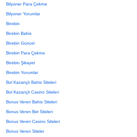
Bilyoner Para Çekme
Bilyoner Yorumlar
Birebin
Birebin Bahis
Birebin Güncel
Birebin Para Çekme
Birebin Şikayet
Birebin Yorumlar
Bol Kazançlı Bahis Siteleri
Bol Kazançlı Casino Siteleri
Bonus Veren Bahis Siteleri
Bonus Veren Bet Siteleri
Bonus Veren Casino Siteleri
Bonus Veren Siteler