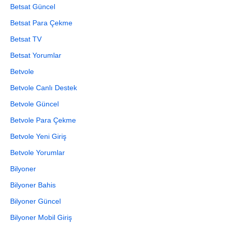
Betsat Güncel
Betsat Para Çekme
Betsat TV
Betsat Yorumlar
Betvole
Betvole Canlı Destek
Betvole Güncel
Betvole Para Çekme
Betvole Yeni Giriş
Betvole Yorumlar
Bilyoner
Bilyoner Bahis
Bilyoner Güncel
Bilyoner Mobil Giriş