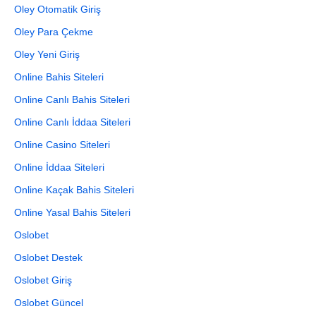
Oley Otomatik Giriş
Oley Para Çekme
Oley Yeni Giriş
Online Bahis Siteleri
Online Canlı Bahis Siteleri
Online Canlı İddaa Siteleri
Online Casino Siteleri
Online İddaa Siteleri
Online Kaçak Bahis Siteleri
Online Yasal Bahis Siteleri
Oslobet
Oslobet Destek
Oslobet Giriş
Oslobet Güncel