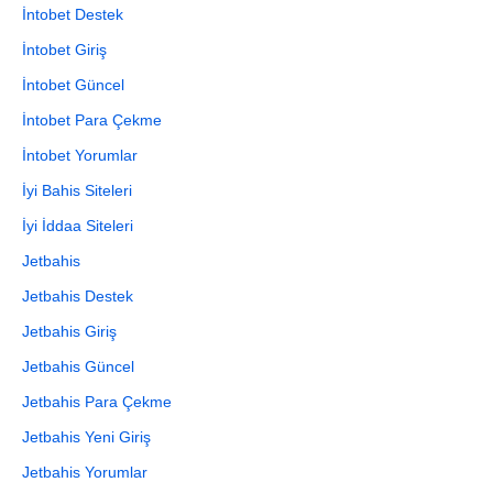
İntobet Destek
İntobet Giriş
İntobet Güncel
İntobet Para Çekme
İntobet Yorumlar
İyi Bahis Siteleri
İyi İddaa Siteleri
Jetbahis
Jetbahis Destek
Jetbahis Giriş
Jetbahis Güncel
Jetbahis Para Çekme
Jetbahis Yeni Giriş
Jetbahis Yorumlar