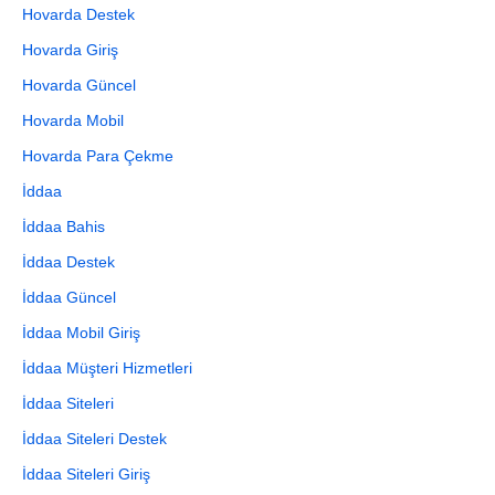
Hovarda Destek
Hovarda Giriş
Hovarda Güncel
Hovarda Mobil
Hovarda Para Çekme
İddaa
İddaa Bahis
İddaa Destek
İddaa Güncel
İddaa Mobil Giriş
İddaa Müşteri Hizmetleri
İddaa Siteleri
İddaa Siteleri Destek
İddaa Siteleri Giriş