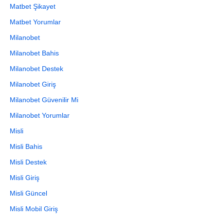
Matbet Şikayet
Matbet Yorumlar
Milanobet
Milanobet Bahis
Milanobet Destek
Milanobet Giriş
Milanobet Güvenilir Mi
Milanobet Yorumlar
Misli
Misli Bahis
Misli Destek
Misli Giriş
Misli Güncel
Misli Mobil Giriş