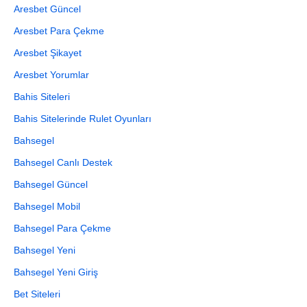
Aresbet Güncel
Aresbet Para Çekme
Aresbet Şikayet
Aresbet Yorumlar
Bahis Siteleri
Bahis Sitelerinde Rulet Oyunları
Bahsegel
Bahsegel Canlı Destek
Bahsegel Güncel
Bahsegel Mobil
Bahsegel Para Çekme
Bahsegel Yeni
Bahsegel Yeni Giriş
Bet Siteleri