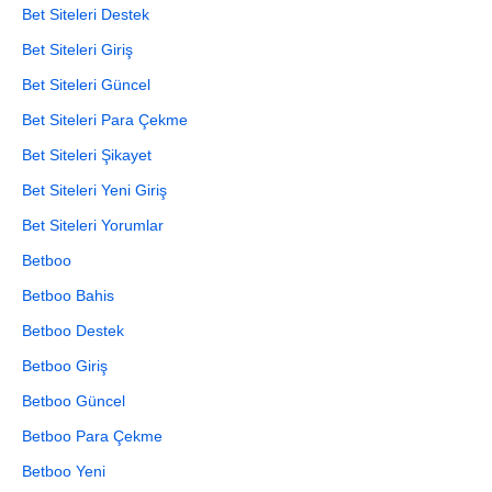
Bet Siteleri Destek
Bet Siteleri Giriş
Bet Siteleri Güncel
Bet Siteleri Para Çekme
Bet Siteleri Şikayet
Bet Siteleri Yeni Giriş
Bet Siteleri Yorumlar
Betboo
Betboo Bahis
Betboo Destek
Betboo Giriş
Betboo Güncel
Betboo Para Çekme
Betboo Yeni