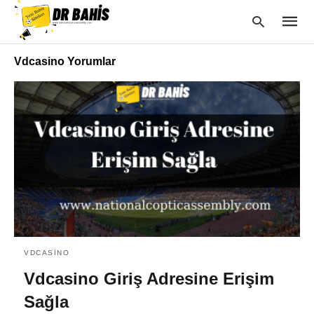
Vdcasino Yorumlar
Type
your
searc
query
and
hit
enter:
VDCASINO
Vdcasino Giriş Adresine Erişim
Sağla