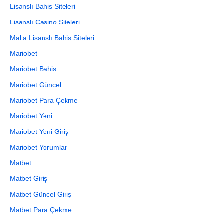
Lisanslı Bahis Siteleri
Lisanslı Casino Siteleri
Malta Lisanslı Bahis Siteleri
Mariobet
Mariobet Bahis
Mariobet Güncel
Mariobet Para Çekme
Mariobet Yeni
Mariobet Yeni Giriş
Mariobet Yorumlar
Matbet
Matbet Giriş
Matbet Güncel Giriş
Matbet Para Çekme