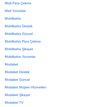
Misli Para Çekme
Misli Yorumlar
Mobilbahis
Mobilbahis Destek
Mobilbahis Güncel
Mobilbahis Para Çekme
Mobilbahis Şikayet
Mobilbahis Yorumlar
Modabet
Modabet Destek
Modabet Güncel
Modabet Müşteri Hizmetleri
Modabet Şikayet
Modabet TV