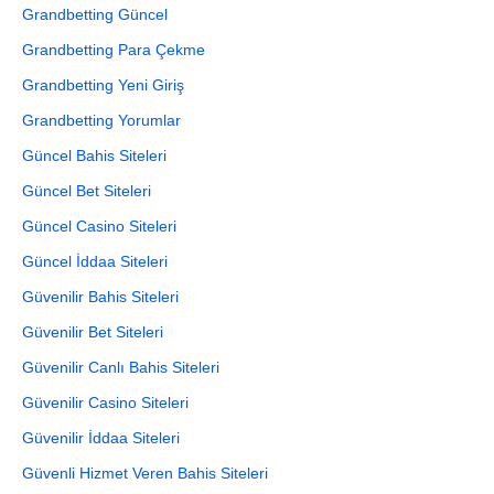
Grandbetting Güncel
Grandbetting Para Çekme
Grandbetting Yeni Giriş
Grandbetting Yorumlar
Güncel Bahis Siteleri
Güncel Bet Siteleri
Güncel Casino Siteleri
Güncel İddaa Siteleri
Güvenilir Bahis Siteleri
Güvenilir Bet Siteleri
Güvenilir Canlı Bahis Siteleri
Güvenilir Casino Siteleri
Güvenilir İddaa Siteleri
Güvenli Hizmet Veren Bahis Siteleri