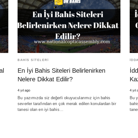
BAHIS SITELERI
İDD
al
En İyi Bahis Siteleri Belirlenirken
İd
Nelere Dikkat Edilir?
Ka
4 yıl ago
4 yıl 
Bu yazımızda siz değerli okuyucularımız için bahis
Bu y
severler tarafından en çok merak edilen konulardan bir
bahi
tanesi olan en iyi bahis…
tane