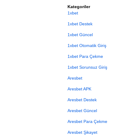
Kategoriler
1xbet
1xbet Destek
1xbet Güncel
1xbet Otomatik Giriş
1xbet Para Çekme
1xbet Sorunsuz Giriş
Aresbet
Aresbet APK
Aresbet Destek
Aresbet Güncel
Aresbet Para Çekme
Aresbet Şikayet