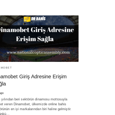
AMOBET
namobet Giriş Adresine Erişim
ğla
ago
 yılından beri sektörün dinamosu mottosuyla
et veren Dinamobet, ülkemizde online bahis
örünün en iyi markalarından biri haline gelmiştir.
ünkü…