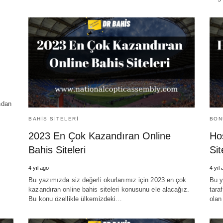
ından
BAHIS SITELERI
BON
2023 En Çok Kazandıran Online
Ho
Bahis Siteleri
Sit
4 yıl ago
4 yıl 
Bu yazımızda siz değerli okurlarımız için 2023 en çok
Bu y
kazandıran online bahis siteleri konusunu ele alacağız.
tara
Bu konu özellikle ülkemizdeki…
olan