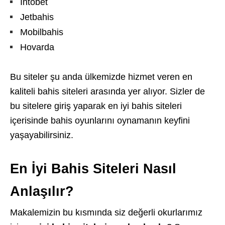
İntobet
Jetbahis
Mobilbahis
Hovarda
Bu siteler şu anda ülkemizde hizmet veren en
kaliteli bahis siteleri arasında yer alıyor. Sizler de
bu sitelere giriş yaparak en iyi bahis siteleri
içerisinde bahis oyunlarını oynamanın keyfini
yaşayabilirsiniz.
En İyi Bahis Siteleri Nasıl
Anlaşılır?
Makalemizin bu kısmında siz değerli okurlarımız