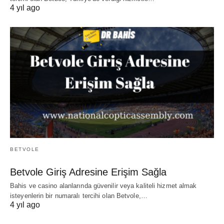
4 yıl ago
BETVOLE
Betvole Giriş Adresine Erişim Sağla
Bahis ve casino alanlarında güvenilir veya kaliteli hizmet almak
isteyenlerin bir numaralı tercihi olan Betvole,…
4 yıl ago