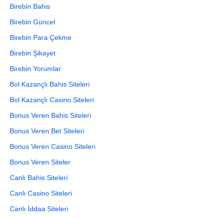
Birebin Bahis
Birebin Güncel
Birebin Para Çekme
Birebin Şikayet
Birebin Yorumlar
Bol Kazançlı Bahis Siteleri
Bol Kazançlı Casino Siteleri
Bonus Veren Bahis Siteleri
Bonus Veren Bet Siteleri
Bonus Veren Casino Siteleri
Bonus Veren Siteler
Canlı Bahis Siteleri
Canlı Casino Siteleri
Canlı İddaa Siteleri