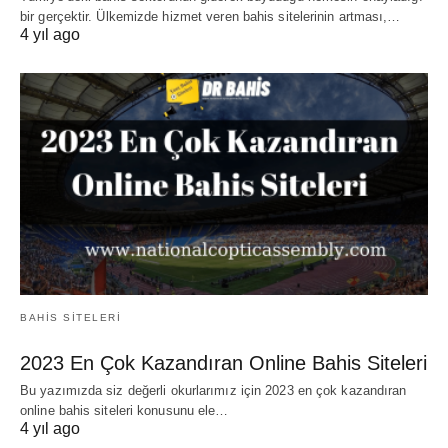
bir gerçektir. Ülkemizde hizmet veren bahis sitelerinin artması,…
4 yıl ago
BAHIS SITELERI
2023 En Çok Kazandıran Online Bahis Siteleri
Bu yazımızda siz değerli okurlarımız için 2023 en çok kazandıran
online bahis siteleri konusunu ele…
4 yıl ago