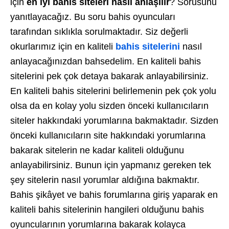
için
en iyi bahis siteleri nasıl anlaşılır
? Sorusunu
yanıtlayacağız. Bu soru bahis oyuncuları
tarafından sıklıkla sorulmaktadır. Siz değerli
okurlarımız için en kaliteli
bahis sitelerini
nasıl
anlayacağınızdan bahsedelim. En kaliteli bahis
sitelerini pek çok detaya bakarak anlayabilirsiniz.
En kaliteli bahis sitelerini belirlemenin pek çok yolu
olsa da en kolay yolu sizden önceki kullanıcıların
siteler hakkındaki yorumlarına bakmaktadır. Sizden
önceki kullanıcıların site hakkındaki yorumlarına
bakarak sitelerin ne kadar kaliteli olduğunu
anlayabilirsiniz. Bunun için yapmanız gereken tek
şey sitelerin nasıl yorumlar aldığına bakmaktır.
Bahis şikâyet ve bahis forumlarına giriş yaparak en
kaliteli bahis sitelerinin hangileri olduğunu bahis
oyuncularının yorumlarına bakarak kolayca