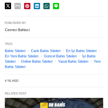
PUBLISHED BY
Cevreci Bahisci
TAGS:
Bahis Siteleri
Canlı Bahis Siteleri
En İyi Bahis Siteleri
En Yeni Bahis Siteleri
Güncel Bahis Siteleri
İyi Bahis
Siteleri
Online Bahis Siteleri
Yasal Bahis Siteleri
Yeni
Bahis Siteleri
4 YIL AGO
RELATED POST