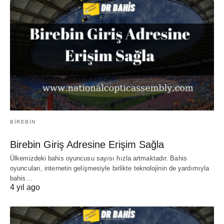
BIREBIN
Birebin Giriş Adresine Erişim Sağla
Ülkemizdeki bahis oyuncusu sayısı hızla artmaktadır. Bahis
oyuncuları, internetin gelişmesiyle birlikte teknolojinin de yardımıyla
bahis…
4 yıl ago