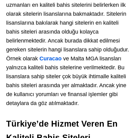
uzmanları en kaliteli bahis sitelerini belirlerken ilk
olarak sitelerin lisanslarına bakmaktadır. Sitelerin
lisanslarına bakılarak hangi sitelerin en kaliteli
bahis siteleri arasında olduğu kolayca
belirlenmektedir. Ancak burada dikkat edilmesi
gereken sitelerin hangi lisanslara sahip olduğudur.
Örnek olarak
Curacao
ve Malta MGA lisansları
yalnızca kaliteli bahis sitelerine verilmektedir. Bu
lisanslara sahip siteler çok büyük ihtimalle kaliteli
bahis siteleri arasında yer almaktadır. Ancak yine
de kullanıcı yorumları ve finansal işlemler gibi
detaylara da göz atılmaktadır.
Türkiye’de Hizmet Veren En
Kaliteli Bahis Siteleri