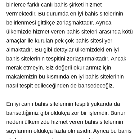
binlerce farklı canlı bahis şirketi hizmet
vermektedir. Bu durumda en iyi bahis sitelerinin
belirlenmesi gittikçe zorlaşmaktadır. Ayrıca
ülkemizde hizmet veren bahis siteleri arasında kötü
amaçlar ile kurulan pek çok bahis sitesi yer
almaktadır. Bu gibi detaylar ülkemizdeki en iyi
bahis sitelerinin tespitini zorlaştırmaktadır. Ancak
merak etmeyin. Siz değerli okurlarımız için
makalemizin bu kısmında en iyi bahis sitelerinin
nasıl tespit edileceğinden de bahsedeceğiz.
En iyi canlı bahis sitelerinin tespiti yukarıda da
bahsettiğimiz gibi oldukça zor bir işlemdir. Bunun
nedeni ülkemizde hizmet veren bahis sitelerinin
sayılarının oldukça fazla olmasıdır. Ayrıca bu bahis