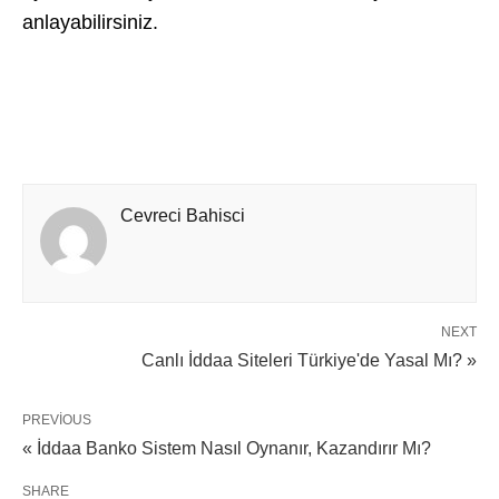
anlayabilirsiniz.
Cevreci Bahisci
NEXT
Canlı İddaa Siteleri Türkiye'de Yasal Mı? »
PREVIOUS
« İddaa Banko Sistem Nasıl Oynanır, Kazandırır Mı?
SHARE