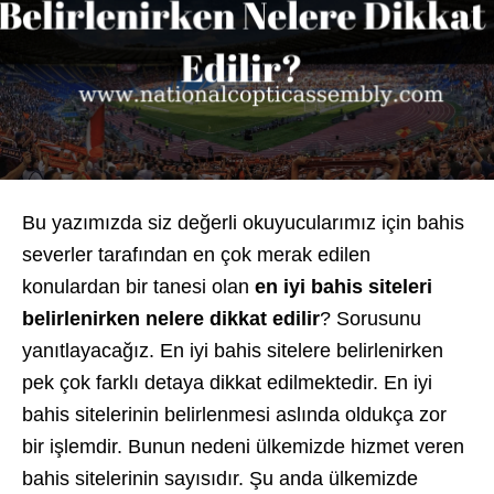
Bu yazımızda siz değerli okuyucularımız için bahis
severler tarafından en çok merak edilen
konulardan bir tanesi olan
en iyi bahis siteleri
belirlenirken nelere dikkat edilir
? Sorusunu
yanıtlayacağız. En iyi bahis sitelere belirlenirken
pek çok farklı detaya dikkat edilmektedir. En iyi
bahis sitelerinin belirlenmesi aslında oldukça zor
bir işlemdir. Bunun nedeni ülkemizde hizmet veren
bahis sitelerinin sayısıdır. Şu anda ülkemizde