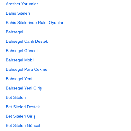
Aresbet Yorumlar
Bahis Siteleri
Bahis Sitelerinde Rulet Oyunları
Bahsegel
Bahsegel Canlı Destek
Bahsegel Güncel
Bahsegel Mobil
Bahsegel Para Çekme
Bahsegel Yeni
Bahsegel Yeni Giriş
Bet Siteleri
Bet Siteleri Destek
Bet Siteleri Giriş
Bet Siteleri Güncel