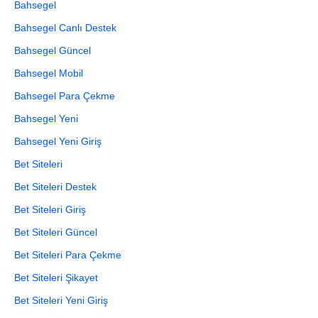
Bahsegel
Bahsegel Canlı Destek
Bahsegel Güncel
Bahsegel Mobil
Bahsegel Para Çekme
Bahsegel Yeni
Bahsegel Yeni Giriş
Bet Siteleri
Bet Siteleri Destek
Bet Siteleri Giriş
Bet Siteleri Güncel
Bet Siteleri Para Çekme
Bet Siteleri Şikayet
Bet Siteleri Yeni Giriş