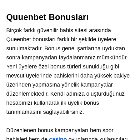
Quuenbet Bonusları
Birçok farklı güvenilir bahis sitesi arasında
Queenbet bonusları farklı bir şekilde üyelere
sunulmaktadır. Bonus genel şartlarına uyduktan
sonra kampanyadan faydalanmanız mümkündür.
Yeni üyelere özel bonus türleri sunulduğu gibi
mevcut üyelerinde bahislerini daha yüksek bakiye
üzerinden yapmasına yönelik kampanyalar
düzenlemektedir. Kendi adınıza oluşturduğunuz
hesabınızı kullanarak ilk üyelik bonus
tanımlamasını sağlayabilirsiniz.
Düzenlenen bonus kampanyaları hem spor
bahisleri hem de
casino
oyunlarında kullanıcıları