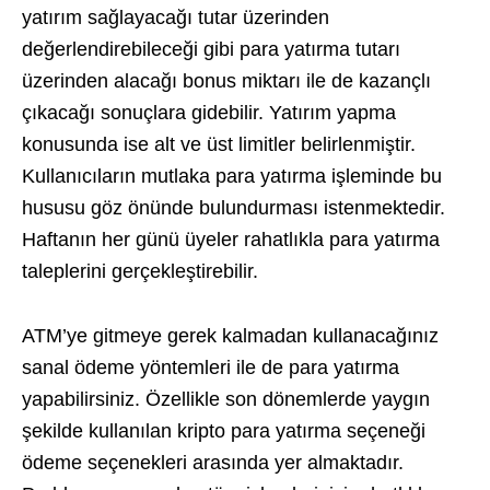
yatırım sağlayacağı tutar üzerinden
değerlendirebileceği gibi para yatırma tutarı
üzerinden alacağı bonus miktarı ile de kazançlı
çıkacağı sonuçlara gidebilir. Yatırım yapma
konusunda ise alt ve üst limitler belirlenmiştir.
Kullanıcıların mutlaka para yatırma işleminde bu
hususu göz önünde bulundurması istenmektedir.
Haftanın her günü üyeler rahatlıkla para yatırma
taleplerini gerçekleştirebilir.
ATM’ye gitmeye gerek kalmadan kullanacağınız
sanal ödeme yöntemleri ile de para yatırma
yapabilirsiniz. Özellikle son dönemlerde yaygın
şekilde kullanılan kripto para yatırma seçeneği
ödeme seçenekleri arasında yer almaktadır.