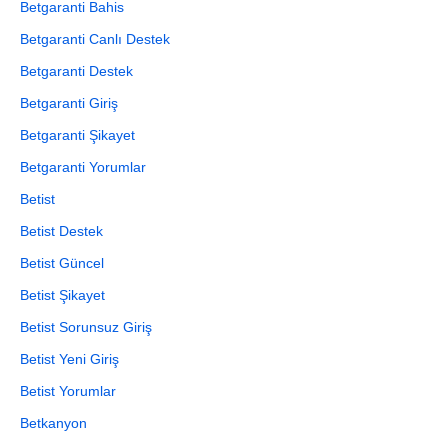
Betgaranti Bahis
Betgaranti Canlı Destek
Betgaranti Destek
Betgaranti Giriş
Betgaranti Şikayet
Betgaranti Yorumlar
Betist
Betist Destek
Betist Güncel
Betist Şikayet
Betist Sorunsuz Giriş
Betist Yeni Giriş
Betist Yorumlar
Betkanyon