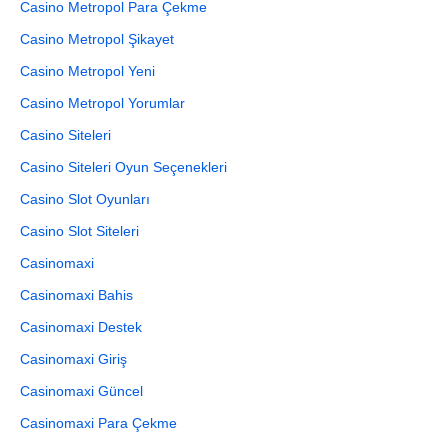
Casino Metropol Para Çekme
Casino Metropol Şikayet
Casino Metropol Yeni
Casino Metropol Yorumlar
Casino Siteleri
Casino Siteleri Oyun Seçenekleri
Casino Slot Oyunları
Casino Slot Siteleri
Casinomaxi
Casinomaxi Bahis
Casinomaxi Destek
Casinomaxi Giriş
Casinomaxi Güncel
Casinomaxi Para Çekme