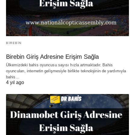
BIREBIN
Birebin Giriş Adresine Erişim Sağla
Ülkemizdeki bahis oyuncusu sayısı hızla artmaktadır. Bahis
oyuncuları, internetin gelişmesiyle birlikte teknolojinin de yardımıyla
bahis…
4 yıl ago