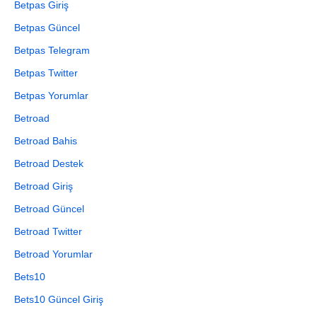
Betpas Giriş
Betpas Güncel
Betpas Telegram
Betpas Twitter
Betpas Yorumlar
Betroad
Betroad Bahis
Betroad Destek
Betroad Giriş
Betroad Güncel
Betroad Twitter
Betroad Yorumlar
Bets10
Bets10 Güncel Giriş