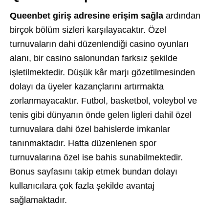
Queenbet giriş adresine erişim sağla
ardından
birçok bölüm sizleri karşılayacaktır. Özel
turnuvaların dahi düzenlendiği casino oyunları
alanı, bir casino salonundan farksız şekilde
işletilmektedir. Düşük kâr marjı gözetilmesinden
dolayı da üyeler kazançlarını artırmakta
zorlanmayacaktır. Futbol, basketbol, voleybol ve
tenis gibi dünyanın önde gelen ligleri dahil özel
turnuvalara dahi özel bahislerde imkanlar
tanınmaktadır. Hatta düzenlenen spor
turnuvalarına özel ise bahis sunabilmektedir.
Bonus sayfasını takip etmek bundan dolayı
kullanıcılara çok fazla şekilde avantaj
sağlamaktadır.