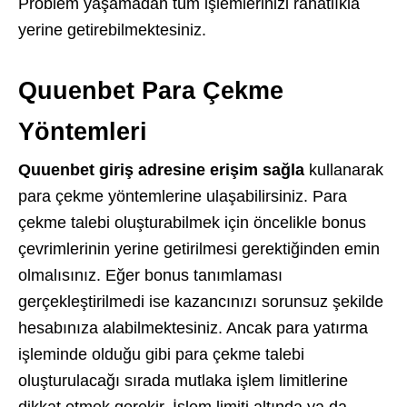
Problem yaşamadan tüm işlemlerinizi rahatlıkla
yerine getirebilmektesiniz.
Quuenbet Para Çekme
Yöntemleri
Quuenbet giriş adresine erişim sağla
kullanarak
para çekme yöntemlerine ulaşabilirsiniz. Para
çekme talebi oluşturabilmek için öncelikle bonus
çevrimlerinin yerine getirilmesi gerektiğinden emin
olmalısınız. Eğer bonus tanımlaması
gerçekleştirilmedi ise kazancınızı sorunsuz şekilde
hesabınıza alabilmektesiniz. Ancak para yatırma
işleminde olduğu gibi para çekme talebi
oluşturulacağı sırada mutlaka işlem limitlerine