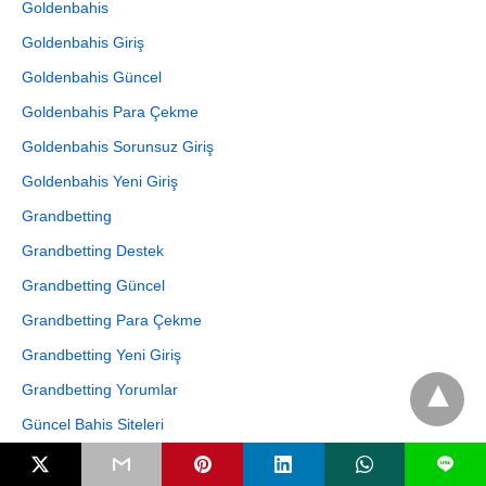
Goldenbahis
Goldenbahis Giriş
Goldenbahis Güncel
Goldenbahis Para Çekme
Goldenbahis Sorunsuz Giriş
Goldenbahis Yeni Giriş
Grandbetting
Grandbetting Destek
Grandbetting Güncel
Grandbetting Para Çekme
Grandbetting Yeni Giriş
Grandbetting Yorumlar
Güncel Bahis Siteleri
Güncel Bet Siteleri
L