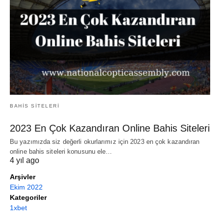
BAHIS SITELERI
2023 En Çok Kazandıran Online Bahis Siteleri
Bu yazımızda siz değerli okurlarımız için 2023 en çok kazandıran
online bahis siteleri konusunu ele…
4 yıl ago
Arşivler
Ekim 2022
Kategoriler
1xbet