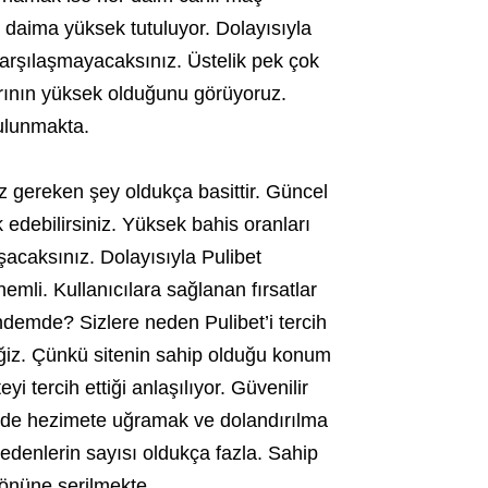
z daima yüksek tutuluyor. Dolayısıyla
karşılaşmayacaksınız. Üstelik pek çok
arının yüksek olduğunu görüyoruz.
bulunmakta.
 gereken şey oldukça basittir. Güncel
k edebilirsiniz. Yüksek bahis oranları
acaksınız. Dolayısıyla Pulibet
mli. Kullanıcılara sağlanan fırsatlar
ndemde? Sizlere neden Pulibet’i tercih
ğiz. Çünkü sitenin sahip olduğu konum
i tercih ettiği anlaşılıyor. Güvenilir
elerde hezimete uğramak ve dolandırılma
 edenlerin sayısı oldukça fazla. Sahip
 önüne serilmekte.