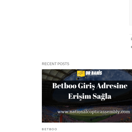
RECENT POSTS
BETBOO