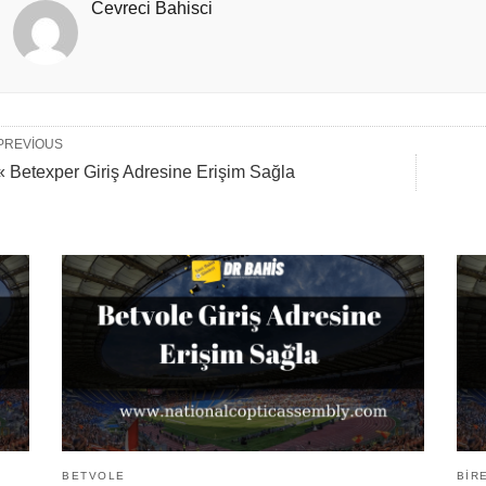
Cevreci Bahisci
PREVIOUS
« Betexper Giriş Adresine Erişim Sağla
BETVOLE
BIR