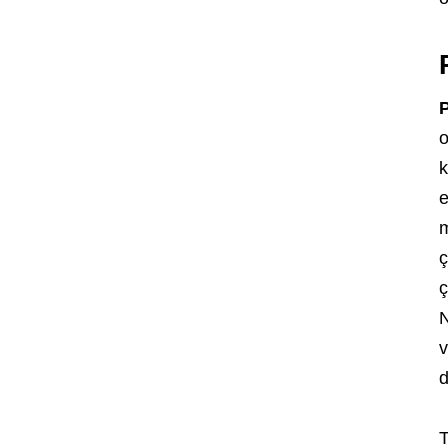
P
o
k
e
m
ç
ç
N
v
d
T