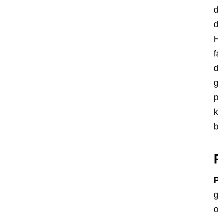
d
d
H
f
d
g
p
k
b
P
g
o