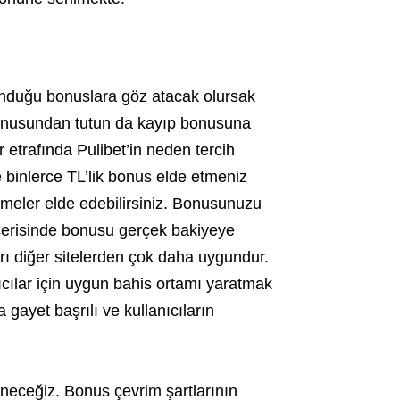
sunduğu bonuslara göz atacak olursak
bonusundan tutun da kayıp bonusuna
r etrafında Pulibet’in neden tercih
te binlerce TL’lik bonus elde etmeniz
meler elde edebilirsiniz. Bonusunuzu
 içerisinde bonusu gerçek bakiyeye
arı diğer sitelerden çok daha uygundur.
ıcılar için uygun bahis ortamı yaratmak
 gayet başrılı ve kullanıcıların
ineceğiz. Bonus çevrim şartlarının