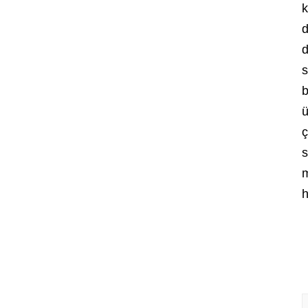
k
d
d
s
b
ü
ç
s
m
h