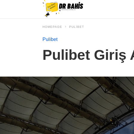
HOMEPAGE
PULIBET
Pulibet
Pulibet Giriş