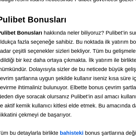
Pulibet Bonusları
ulibet Bonusları
hakkında neler biliyoruz? Pulibet’in 
ldukça fazla seçeneğe sahibiz. Bu noktada ilk yatırım 
adar çeşitli seçenekler sizleri bekliyor. Tüm bu gelişmele
dildiği bir kez daha ortaya çıkmakta. İlk yatırım ile birlik
ümkündür. Dolayısıyla sizler de bu neticede büyük geliş
evrim şartlarına uygun şekilde kullanır iseniz kısa süre
evirme ihtimaliniz bulunuyor. Elbette bonus çevrim şartl
eden diye soracak olursanız Pulibet’in asıl amacı kullan
e aktif kemik kullanıcı kitlesi elde etmek. Bu amacında da
ikkatini çekmeyi de başarıyor.
üm bu detaylarla birlikte
bahisteki
bonus şartlarına değ