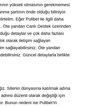
rının yüksek olmasının gerekmemesi
anma şartının önde olduğu biliniyor.
irtelim. Eğer Pulibet ile ilgili daha
iniz. Öte yandan Canlı Destek üzerinden
duğu detaylar ve çok daha fazlası
nlık olarak iletişim sağlayan
şim sağlayabilirsiniz. Öte yandan
debilirsiniz. Güncel detaylarla birlikte
eğiz. Sitenin dünyasına katılmak adına
ş adresi düzenli olarak değiştiği için
or. Bunun nedeni ise Pulibet’in