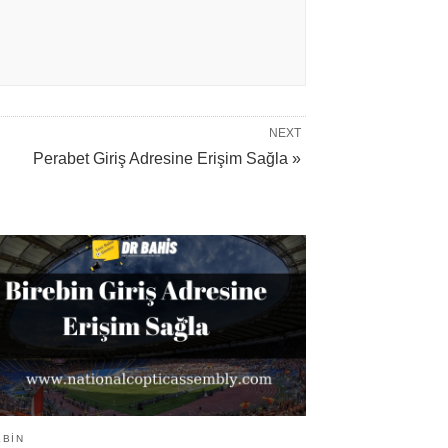
NEXT
Perabet Giriş Adresine Erişim Sağla »
EBIN